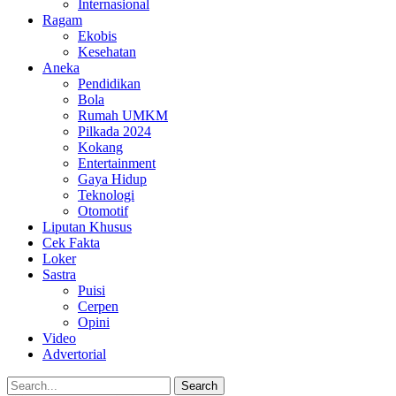
Internasional
Ragam
Ekobis
Kesehatan
Aneka
Pendidikan
Bola
Rumah UMKM
Pilkada 2024
Kokang
Entertainment
Gaya Hidup
Teknologi
Otomotif
Liputan Khusus
Cek Fakta
Loker
Sastra
Puisi
Cerpen
Opini
Video
Advertorial