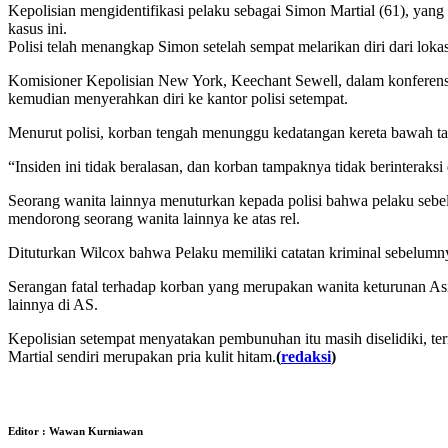
Kepolisian mengidentifikasi pelaku sebagai Simon Martial (61), yan
kasus ini.
Polisi telah menangkap Simon setelah sempat melarikan diri dari lokas
Komisioner Kepolisian New York, Keechant Sewell, dalam konferens
kemudian menyerahkan diri ke kantor polisi setempat.
Menurut polisi, korban tengah menunggu kedatangan kereta bawah tanah 
“Insiden ini tidak beralasan, dan korban tampaknya tidak berinteraks
Seorang wanita lainnya menuturkan kepada polisi bahwa pelaku sebel
mendorong seorang wanita lainnya ke atas rel.
Dituturkan Wilcox bahwa Pelaku memiliki catatan kriminal sebelumny
Serangan fatal terhadap korban yang merupakan wanita keturunan Asi
lainnya di AS.
Kepolisian setempat menyatakan pembunuhan itu masih diselidiki, te
Martial sendiri merupakan pria kulit hitam.
(
redaksi
)
Editor : Wawan Kurniawan