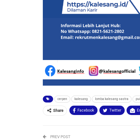
cerpen
kalesang
lomba kalesang sastra
pu
Facebook
Twitter
E
Share
PREV POST