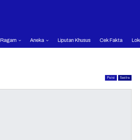
Ragam
Aneka
Liputan Khusus
Cek Fakta
Lok
Puisi
Sastra