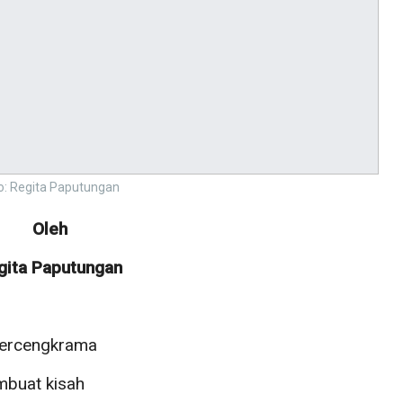
o: Regita Paputungan
Oleh
gita Paputungan
 bercengkrama
mbuat kisah