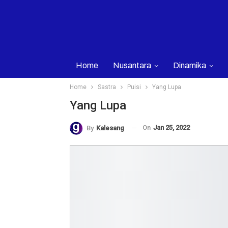
Home
Nusantara
Dinamika
Home
Sastra
Puisi
Yang Lupa
Yang Lupa
On
Jan 25, 2022
By
Kalesang