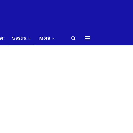
er
Sastra
More