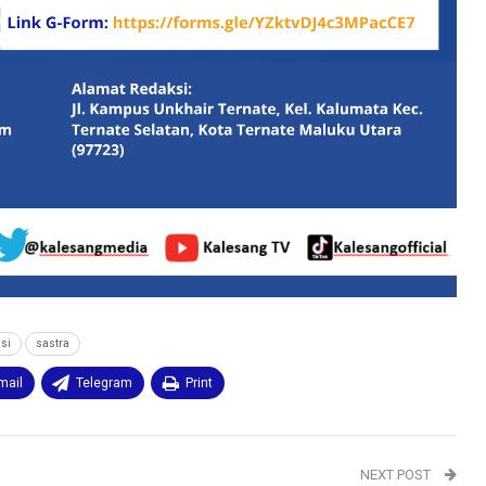
isi
sastra
mail
Telegram
Print
NEXT POST