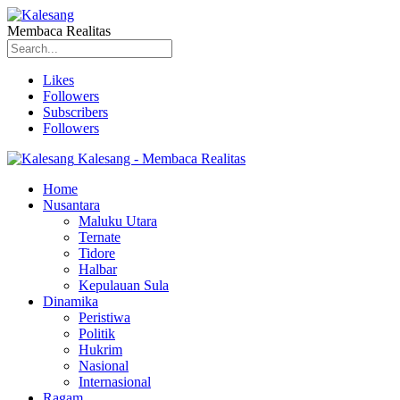
Membaca Realitas
Likes
Followers
Subscribers
Followers
Kalesang - Membaca Realitas
Home
Nusantara
Maluku Utara
Ternate
Tidore
Halbar
Kepulauan Sula
Dinamika
Peristiwa
Politik
Hukrim
Nasional
Internasional
Ragam