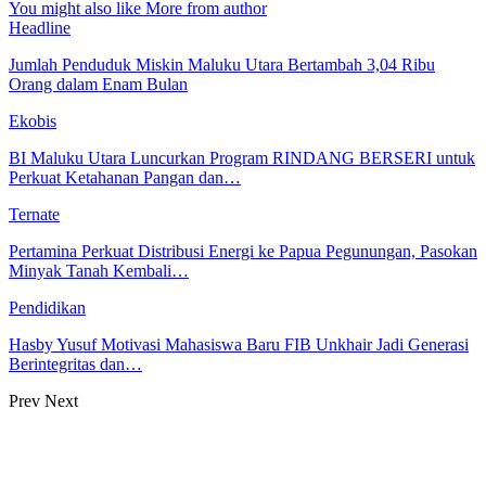
You might also like
More from author
Headline
Jumlah Penduduk Miskin Maluku Utara Bertambah 3,04 Ribu
Orang dalam Enam Bulan
Ekobis
BI Maluku Utara Luncurkan Program RINDANG BERSERI untuk
Perkuat Ketahanan Pangan dan…
Ternate
Pertamina Perkuat Distribusi Energi ke Papua Pegunungan, Pasokan
Minyak Tanah Kembali…
Pendidikan
Hasby Yusuf Motivasi Mahasiswa Baru FIB Unkhair Jadi Generasi
Berintegritas dan…
Prev
Next