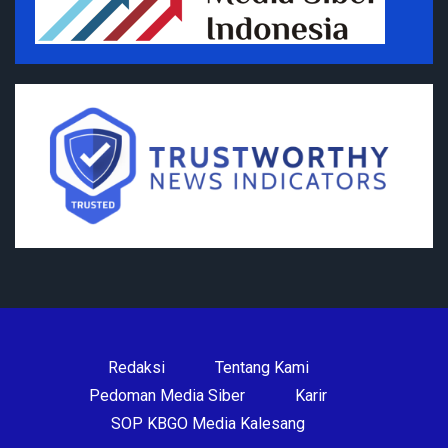
Redaksi
Tentang Kami
Pedoman Media Siber
Karir
SOP KBGO Media Kalesang