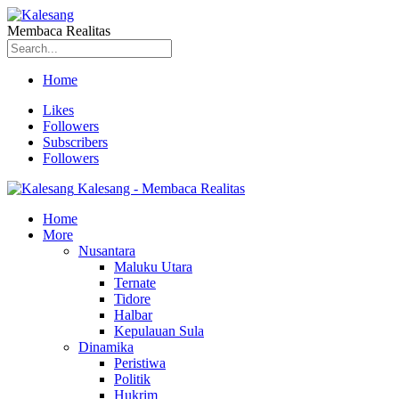
Membaca Realitas
Home
Likes
Followers
Subscribers
Followers
Kalesang - Membaca Realitas
Home
More
Nusantara
Maluku Utara
Ternate
Tidore
Halbar
Kepulauan Sula
Dinamika
Peristiwa
Politik
Hukrim