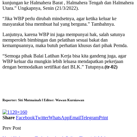
kunjungan ke Halmahera Barat , Halmahera Tengah dan Halmahera
Utara.” Ungkapnya, Senin (21/3/2022).
“Jika WBP perlu dirubah mindsetnya, agar ketika keluar ke
masyarakat bisa membuat hal yang berguna.” Tambahnya.
Lanjutnya, karena WBP ini juga mempunyai hak, salah satunya
memperoleh bimbingan dan pelatihan sesuai bakat dan
kemampuannya, maka butuh perhatian khusus dari pihak Pemda.
“Semoga pihak Balai Latihan Kerja bisa kita gandeng juga, agar
WBP keluar dia mungkin lebih leluasa mendapatkan pekerjaan
dengan bermodalkan sertifikat dari BLK.” Tutupnya.
(tr-02)
Reporter:
Siti Mutmainah
l Editor:
Wawan Kurniawan
Share
Facebook
Twitter
WhatsApp
Email
Telegram
Print
Prev Post