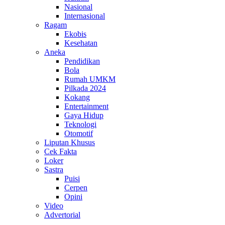
Nasional
Internasional
Ragam
Ekobis
Kesehatan
Aneka
Pendidikan
Bola
Rumah UMKM
Pilkada 2024
Kokang
Entertainment
Gaya Hidup
Teknologi
Otomotif
Liputan Khusus
Cek Fakta
Loker
Sastra
Puisi
Cerpen
Opini
Video
Advertorial