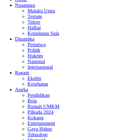
Nusantara
Maluku Utara
Ternate
Tidore
Halbar
Kepulauan Sula
Dinamika
Peristiwa
Politik
Hukrim
Nasional
Internasional
Ragam
Ekobis
Kesehatan
Aneka
Pendidikan
Bola
Rumah UMKM
Pilkada 2024
Kokang
Entertainment
Gaya Hidup
Teknologi