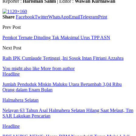
Reporter :
Harisman Salim
| Editor :
Wawan Kurniawan
Share
Facebook
Twitter
WhatsApp
Email
Telegram
Print
Prev Post
Pemkot Ternate Dituding Tak Maksimal Urus TPP ASN
Next Post
Raih IPK Cumlaude Tertinggi ,Ini Sosok Intan Fitriani Azzahra
You might also like
More from author
Headline
Jumlah Penduduk Miskin Maluku Utara Bertambah 3,04 Ribu
Orang dalam Enam Bulan
Halmahera Selatan
Nelayan 63 Tahun Asal Halmahera Selatan Hilang Saat Melaut, Tim
SAR Lakukan Pencarian
Headline