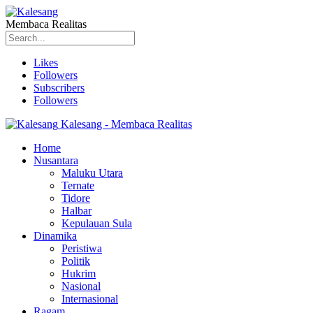
Membaca Realitas
Likes
Followers
Subscribers
Followers
Kalesang - Membaca Realitas
Home
Nusantara
Maluku Utara
Ternate
Tidore
Halbar
Kepulauan Sula
Dinamika
Peristiwa
Politik
Hukrim
Nasional
Internasional
Ragam