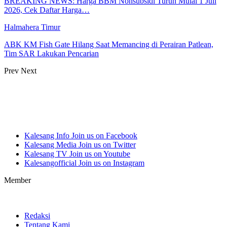
BREAKING NEWS: Harga BBM Nonsubsidi Turun Mulai 1 Juli
2026, Cek Daftar Harga…
Halmahera Timur
ABK KM Fish Gate Hilang Saat Memancing di Perairan Patlean,
Tim SAR Lakukan Pencarian
Prev
Next
Kalesang Info
Join us on Facebook
Kalesang Media
Join us on Twitter
Kalesang TV
Join us on Youtube
Kalesangofficial
Join us on Instagram
Member
Redaksi
Tentang Kami