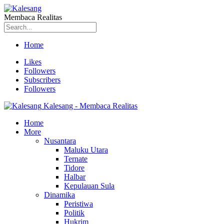
Membaca Realitas
Home
Likes
Followers
Subscribers
Followers
Kalesang - Membaca Realitas
Home
More
Nusantara
Maluku Utara
Ternate
Tidore
Halbar
Kepulauan Sula
Dinamika
Peristiwa
Politik
Hukrim