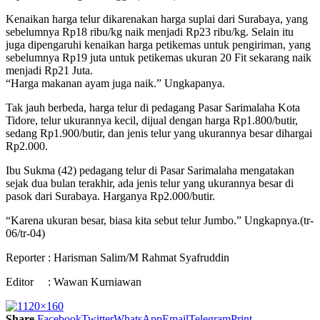
Kenaikan harga telur dikarenakan harga suplai dari Surabaya, yang
sebelumnya Rp18 ribu/kg naik menjadi Rp23 ribu/kg. Selain itu
juga dipengaruhi kenaikan harga petikemas untuk pengiriman, yang
sebelumnya Rp19 juta untuk petikemas ukuran 20 Fit sekarang naik
menjadi Rp21 Juta.
“Harga makanan ayam juga naik.” Ungkapanya.
Tak jauh berbeda, harga telur di pedagang Pasar Sarimalaha Kota
Tidore, telur ukurannya kecil, dijual dengan harga Rp1.800/butir,
sedang Rp1.900/butir, dan jenis telur yang ukurannya besar dihargai
Rp2.000.
Ibu Sukma (42) pedagang telur di Pasar Sarimalaha mengatakan
sejak dua bulan terakhir, ada jenis telur yang ukurannya besar di
pasok dari Surabaya. Harganya Rp2.000/butir.
“Karena ukuran besar, biasa kita sebut telur Jumbo.” Ungkapnya.(tr-
06/tr-04)
Reporter : Harisman Salim/M Rahmat Syafruddin
Editor : Wawan Kurniawan
Share
Facebook
Twitter
WhatsApp
Email
Telegram
Print