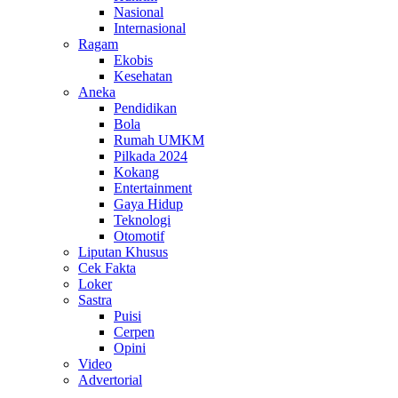
Nasional
Internasional
Ragam
Ekobis
Kesehatan
Aneka
Pendidikan
Bola
Rumah UMKM
Pilkada 2024
Kokang
Entertainment
Gaya Hidup
Teknologi
Otomotif
Liputan Khusus
Cek Fakta
Loker
Sastra
Puisi
Cerpen
Opini
Video
Advertorial