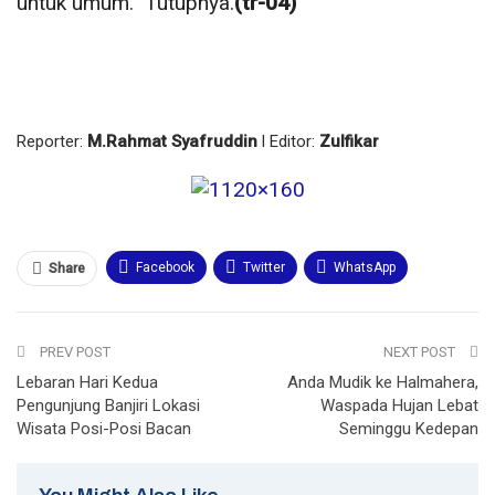
untuk umum.” Tutupnya.
(tr-04)
Reporter:
M.Rahmat Syafruddin
l Editor:
Zulfikar
Facebook
Twitter
WhatsApp
Share
Email
Telegram
Print
PREV POST
NEXT POST
Lebaran Hari Kedua
Anda Mudik ke Halmahera,
Pengunjung Banjiri Lokasi
Waspada Hujan Lebat
Wisata Posi-Posi Bacan
Seminggu Kedepan