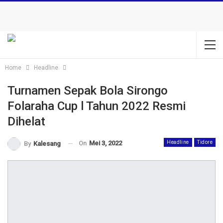
Home
Headline
Turnamen Sepak Bola Sirongo
Folaraha Cup l Tahun 2022 Resmi
Dihelat
On
Mei 3, 2022
Headline
Tidore
By
Kalesang