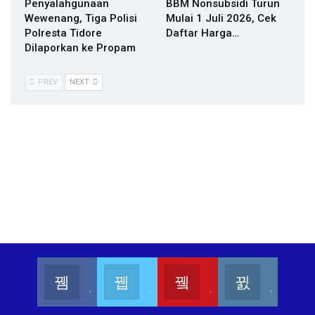
Penyalahgunaan
BBM Nonsubsidi Turun
Wewenang, Tiga Polisi
Mulai 1 Juli 2026, Cek
Polresta Tidore
Daftar Harga…
Dilaporkan ke Propam
PREV
NEXT
Kalesang Info
Kalesang Media
Kalesang TV
Kalesangofficial
Join us on Facebook
Join us on Twitter
Join us on Youtube
Join us on Instagram