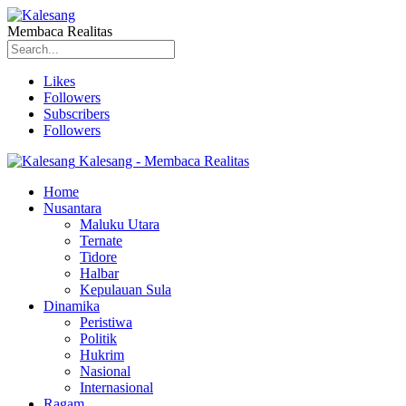
Membaca Realitas
Likes
Followers
Subscribers
Followers
Kalesang - Membaca Realitas
Home
Nusantara
Maluku Utara
Ternate
Tidore
Halbar
Kepulauan Sula
Dinamika
Peristiwa
Politik
Hukrim
Nasional
Internasional
Ragam