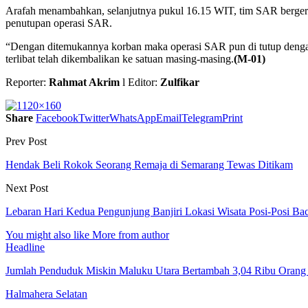
Arafah menambahkan, selanjutnya pukul 16.15 WIT, tim SAR bergera
penutupan operasi SAR.
“Dengan ditemukannya korban maka operasi SAR pun di tutup dengan
terlibat telah dikembalikan ke satuan masing-masing.
(M-01)
Reporter:
Rahmat Akrim
l Editor:
Zulfikar
Share
Facebook
Twitter
WhatsApp
Email
Telegram
Print
Prev Post
Hendak Beli Rokok Seorang Remaja di Semarang Tewas Ditikam
Next Post
Lebaran Hari Kedua Pengunjung Banjiri Lokasi Wisata Posi-Posi Ba
You might also like
More from author
Headline
Jumlah Penduduk Miskin Maluku Utara Bertambah 3,04 Ribu Orang
Halmahera Selatan