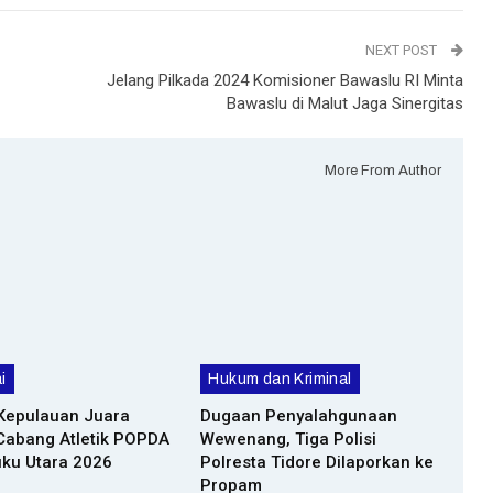
NEXT POST
Jelang Pilkada 2024 Komisioner Bawaslu RI Minta
Bawaslu di Malut Jaga Sinergitas
More From Author
i
Hukum dan Kriminal
 Kepulauan Juara
Dugaan Penyalahgunaan
abang Atletik POPDA
Wewenang, Tiga Polisi
uku Utara 2026
Polresta Tidore Dilaporkan ke
Propam