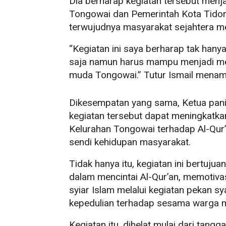
Dia berharap kegiatan tersebut men
Tongowai dan Pemerintah Kota Tido
terwujudnya masyarakat sejahtera me
“Kegiatan ini saya berharap tak hany
saja namun harus mampu menjadi med
muda Tongowai.” Tutur Ismail mena
Dikesempatan yang sama, Ketua panit
kegiatan tersebut dapat meningkatka
Kelurahan Tongowai terhadap Al-Qur’an
sendi kehidupan masyarakat.
Tidak hanya itu, kegiatan ini bertuj
dalam mencintai Al-Qur’an, memotiv
syiar Islam melalui kegiatan pekan
kepedulian terhadap sesama warga 
Kegiatan itu, dihelat mulai dari tang