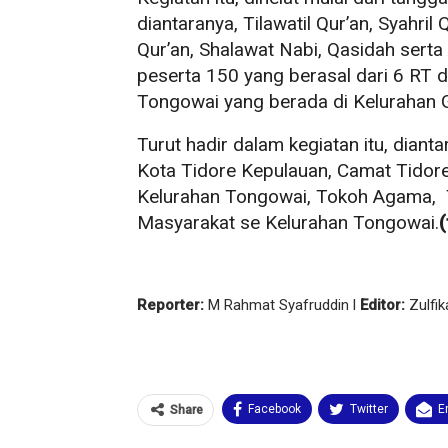
diantaranya, Tilawatil Qur’an, Syahril Q
Qur’an, Shalawat Nabi, Qasidah sert
peserta 150 yang berasal dari 6 RT 
Tongowai yang berada di Kelurahan G
Turut hadir dalam kegiatan itu, dia
Kota Tidore Kepulauan, Camat Tidor
Kelurahan Tongowai, Tokoh Agama,
Masyarakat se Kelurahan Tongowai.
(
Reporter:
M Rahmat Syafruddin l
Editor:
Zulfik
Facebook
Twitter
E
Share