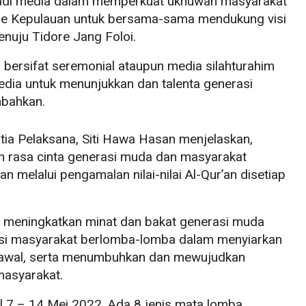
jadi media dalam memperkuat ukhuwah masyarakat
re Kepulauan untuk bersama-sama mendukung visi
nuju Tidore Jang Foloi.
a bersifat seremonial ataupun media silahturahim
ia untuk menunjukkan dan talenta generasi
mbahkan.
ia Pelaksana, Siti Hawa Hasan menjelaskan,
n rasa cinta generasi muda dan masyarakat
 melalui pengamalan nilai-nilai Al-Qur’an disetiap
uan meningkatkan minat dan bakat generasi muda
asi masyarakat berlomba-lomba dalam menyiarkan
 syawal, serta menumbuhkan dan mewujudkan
masyarakat.
gal 7 – 14 Mei 2022. Ada 8 jenis mata lomba