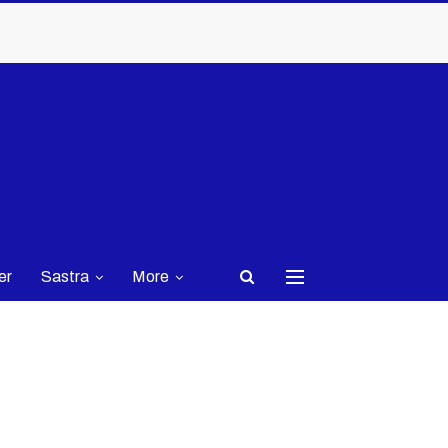
er
Sastra
More