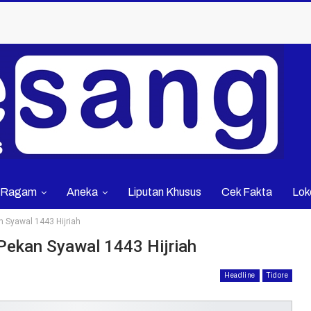
Ragam
Aneka
Liputan Khusus
Cek Fakta
Lok
 Syawal 1443 Hijriah
Pekan Syawal 1443 Hijriah
Headline
Tidore