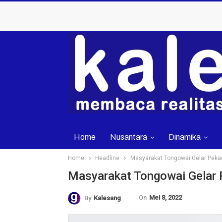
Home
Nusantara
Dinamika
Home
Headline
Masyarakat Tongowai Gelar Pekan
Masyarakat Tongowai Gelar 
On
Mei 8, 2022
By
Kalesang