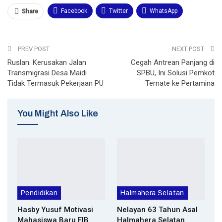
Facebook
Twitter
WhatsApp
Share
Email
Telegram
Print
PREV POST
NEXT POST
Ruslan: Kerusakan Jalan
Cegah Antrean Panjang di
Transmigrasi Desa Maidi
SPBU, Ini Solusi Pemkot
Tidak Termasuk Pekerjaan PU
Ternate ke Pertamina
You Might Also Like
Pendidikan
Halmahera Selatan
Hasby Yusuf Motivasi
Nelayan 63 Tahun Asal
Mahasiswa Baru FIB
Halmahera Selatan