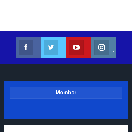
Kalesang Info
Kalesang Media
Kalesang TV
Kalesangofficial
Join us on Facebook
Join us on Twitter
Join us on Youtube
Join us on Instagram
Member