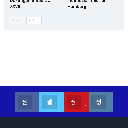
Dukungan untuk GOT
Indonesia Timur di
XXVIII
Hamburg
PREV
NEXT
Kalesang Info
Kalesang Media
Kalesang TV
Kalesangofficial
Join us on Facebook
Join us on Twitter
Join us on Youtube
Join us on Instagram