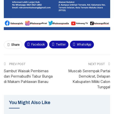
Facebook
Twitter
WhatsApp
Share
Email
Telegram
Print
PREV POST
NEXT POST
Sambut Waisak Pembimas
Muscab Serempak Partai
dan Permabudhi Tabur Bunga
Demokrat, Delapan
di Makam Pahlawan Banau
Kabupaten Miliki Calon
Tunggal
You Might Also Like