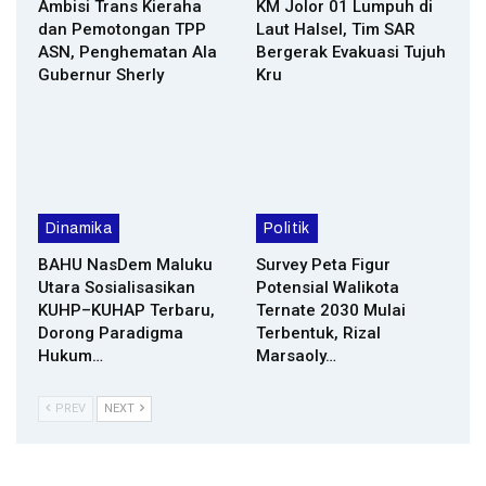
Ambisi Trans Kieraha
KM Jolor 01 Lumpuh di
dan Pemotongan TPP
Laut Halsel, Tim SAR
ASN, Penghematan Ala
Bergerak Evakuasi Tujuh
Gubernur Sherly
Kru
Dinamika
Politik
BAHU NasDem Maluku
Survey Peta Figur
Utara Sosialisasikan
Potensial Walikota
KUHP–KUHAP Terbaru,
Ternate 2030 Mulai
Dorong Paradigma
Terbentuk, Rizal
Hukum…
Marsaoly…
PREV
NEXT