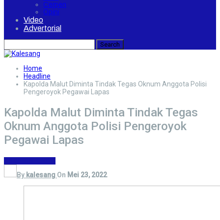
Cerpen
Opini
Video
Advertorial
Home
Headline
Kapolda Malut Diminta Tindak Tegas Oknum Anggota Polisi
Pengeroyok Pegawai Lapas
Kapolda Malut Diminta Tindak Tegas
Oknum Anggota Polisi Pengeroyok
Pegawai Lapas
Headline
Hukrim
By
kalesang
On
Mei 23, 2022