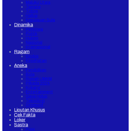
Maluku Utara
Ternate
Tidore
Halbar
Kepulauan Sula
Dinamika
Peristiwa
Politik
Hukrim
Nasional
Internasional
Ragam
Ekobis
Kesehatan
Aneka
Pendidikan
Bola
Rumah UMKM
Pilkada 2024
Kokang
Entertainment
Gaya Hidup
Teknologi
Otomotif
Liputan Khusus
Cek Fakta
Loker
Sastra
Puisi