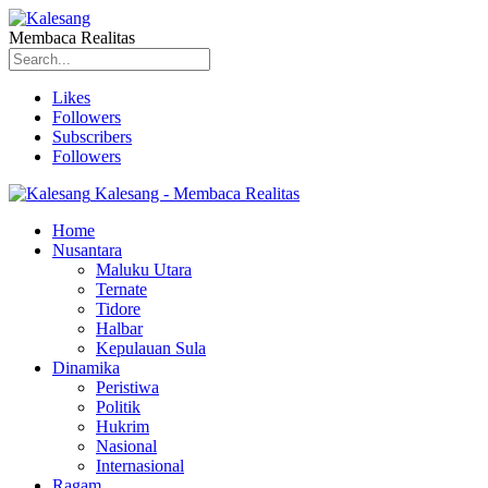
Membaca Realitas
Likes
Followers
Subscribers
Followers
Kalesang - Membaca Realitas
Home
Nusantara
Maluku Utara
Ternate
Tidore
Halbar
Kepulauan Sula
Dinamika
Peristiwa
Politik
Hukrim
Nasional
Internasional
Ragam