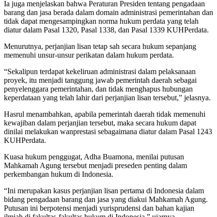
Ia juga menjelaskan bahwa Peraturan Presiden tentang pengadaan
barang dan jasa berada dalam domain administrasi pemerintahan dan
tidak dapat mengesampingkan norma hukum perdata yang telah
diatur dalam Pasal 1320, Pasal 1338, dan Pasal 1339 KUHPerdata.
Menurutnya, perjanjian lisan tetap sah secara hukum sepanjang
memenuhi unsur-unsur perikatan dalam hukum perdata.
“Sekalipun terdapat kekeliruan administrasi dalam pelaksanaan
proyek, itu menjadi tanggung jawab pemerintah daerah sebagai
penyelenggara pemerintahan, dan tidak menghapus hubungan
keperdataan yang telah lahir dari perjanjian lisan tersebut,” jelasnya.
Hasrul menambahkan, apabila pemerintah daerah tidak memenuhi
kewajiban dalam perjanjian tersebut, maka secara hukum dapat
dinilai melakukan wanprestasi sebagaimana diatur dalam Pasal 1243
KUHPerdata.
Kuasa hukum penggugat, Adha Buamona, menilai putusan
Mahkamah Agung tersebut menjadi preseden penting dalam
perkembangan hukum di Indonesia.
“Ini merupakan kasus perjanjian lisan pertama di Indonesia dalam
bidang pengadaan barang dan jasa yang diakui Mahkamah Agung.
Putusan ini berpotensi menjadi yurisprudensi dan bahan kajian
ilmiah di fakultas-fakultas hukum di Indonesia,” ujarnya.