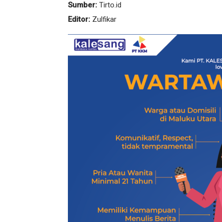
Sumber:
Tirto.id
Editor:
Zulfikar