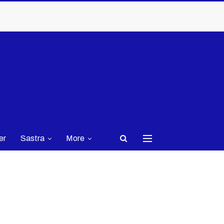
er
Sastra
More