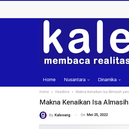
Home
Nusantara
Dinamika
Home
Headline
Makna Kenaikan Isa Almasih yang
Makna Kenaikan Isa Almasih 
On
Mei 25, 2022
By
Kalesang