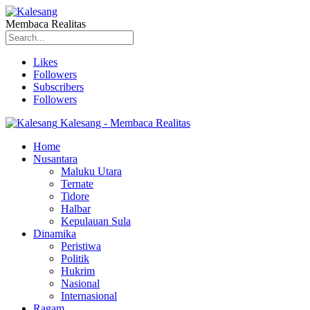
Membaca Realitas
Likes
Followers
Subscribers
Followers
Kalesang - Membaca Realitas
Home
Nusantara
Maluku Utara
Ternate
Tidore
Halbar
Kepulauan Sula
Dinamika
Peristiwa
Politik
Hukrim
Nasional
Internasional
Ragam