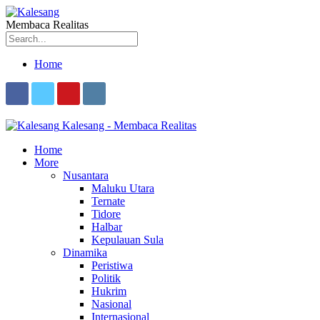
Membaca Realitas
Home
Kalesang - Membaca Realitas
Home
More
Nusantara
Maluku Utara
Ternate
Tidore
Halbar
Kepulauan Sula
Dinamika
Peristiwa
Politik
Hukrim
Nasional
Internasional