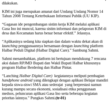
dilakukan.
KIM ini juga merupakan amanat dari Undang Undang Nomor 14
Tahun 2008 Tentang Keterbukaan Informasi Publik (UU KIP).
“Gagasan ide pengembangan sistim kerja KIM melalui aplikasi
Gasa Ino ini muncul, karena sistim informasi dan pelaporan KIM di
desa dan Kecamatan harus benar benar efektif.” Jelasnya.
“Aplikasinya sedang kita siapkan dan dalam waktu dekat akan di
launching
penggunaannya bersamaan dengan
launching
platform
Halbar Peduli Digital (Halbar Digital Care).” Sambung Sahmi.
Sahmi menambahkan, platform ini bertujuan mendukung 7 rencana
aksi dalam RPJMD Bupati dan Wakil Bupati Halbar khususnya
program Halbar Berdering dan Halbar Pintar.
“Lanching
Halbar Digital Care)
kegiatannya meliputi pembagian
handphone android
yang dilengkapi dengan aplikasi Belajar mandiri
kepada siswa-siswi SMA atau sederajat yang berprestasi namun
kurang mampu secara ekonomi, sosialisasi etika penggunaan
medsos, peluncuran aplikasi Gasa Ino serta beberapa kegiatan
prioritas lainnya.” Pungkas Sahmi.
(tr-01)