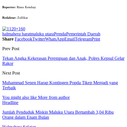
Reporter:
Risno Kemhay
Redaktur:
Zulfikar
halmahera barat
maluku utara
Pemda
Pemerintah Daerah
Share
Facebook
Twitter
WhatsApp
Email
Telegram
Print
Prev Post
Tekan Angka Kekerasan Perempuan dan Anak, Polres Kepsul Gelar
Rakor
Next Post
Muhammad Senen Harap Kontingen Popda Tikep Menjadi yang
Terbaik
You might also like
More from author
Headline
Jumlah Penduduk Miskin Maluku Utara Bertambah 3,04 Ribu
Orang dalam Enam Bulan
Halmahera Selatan