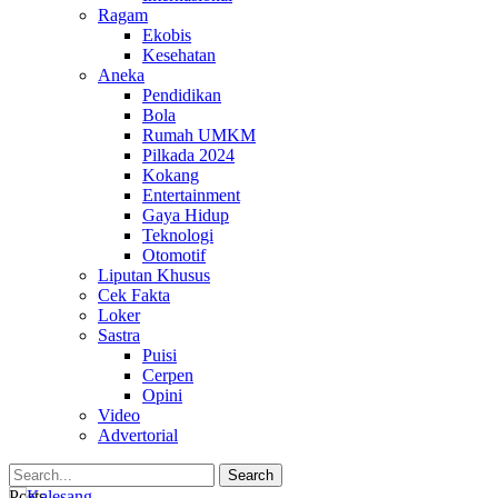
Ragam
Ekobis
Kesehatan
Aneka
Pendidikan
Bola
Rumah UMKM
Pilkada 2024
Kokang
Entertainment
Gaya Hidup
Teknologi
Otomotif
Liputan Khusus
Cek Fakta
Loker
Sastra
Puisi
Cerpen
Opini
Video
Advertorial
Posts