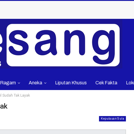
Ragam
Aneka
Liputan Khusus
Cek Fakta
Lok
ul Sudah Tak Layak
yak
Kepulauan Sula