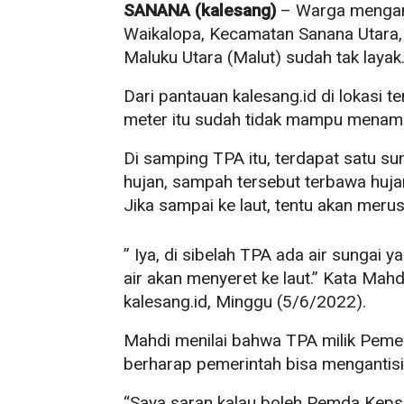
SANANA (kalesang)
– Warga mengan
Waikalopa, Kecamatan Sanana Utara, 
Maluku Utara (Malut) sudah tak layak
Dari pantauan kalesang.id di lokasi
meter itu sudah tidak mampu mena
Di samping TPA itu, terdapat satu sun
hujan, sampah tersebut terbawa hujan
Jika sampai ke laut, tentu akan meru
” Iya, di sibelah TPA ada air sungai 
air akan menyeret ke laut.” Kata Ma
kalesang.id, Minggu (5/6/2022).
Mahdi menilai bahwa TPA milik Pemeri
berharap pemerintah bisa mengantisi
“Saya saran kalau boleh Pemda Keps