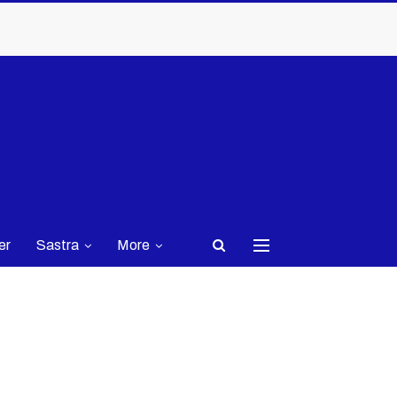
er
Sastra
More