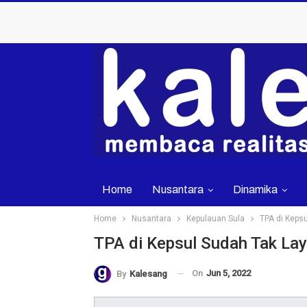
Home
Nusantara
Dinamika
Home
Nusantara
Kepulauan Sula
TPA di Keps
TPA di Kepsul Sudah Tak La
On
Jun 5, 2022
By
Kalesang