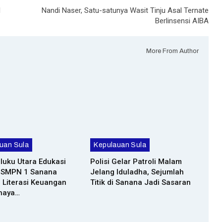
l
Nandi Naser, Satu-satunya Wasit Tinju Asal Ternate
Berlinsensi AIBA
More From Author
uan Sula
Kepulauan Sula
luku Utara Edukasi
Polisi Gelar Patroli Malam
r SMPN 1 Sanana
Jelang Iduladha, Sejumlah
 Literasi Keuangan
Titik di Sanana Jadi Sasaran
haya…