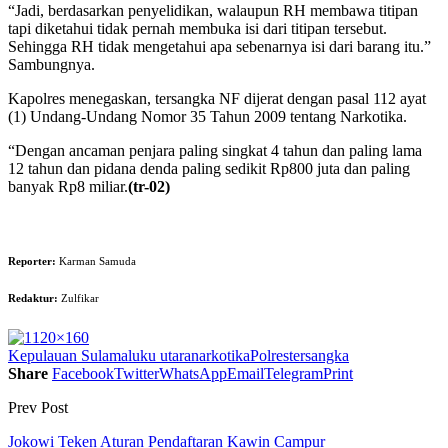
“Jadi, berdasarkan penyelidikan, walaupun RH membawa titipan
tapi diketahui tidak pernah membuka isi dari titipan tersebut.
Sehingga RH tidak mengetahui apa sebenarnya isi dari barang itu.”
Sambungnya.
Kapolres menegaskan, tersangka NF dijerat dengan pasal 112 ayat
(1) Undang-Undang Nomor 35 Tahun 2009 tentang Narkotika.
“Dengan ancaman penjara paling singkat 4 tahun dan paling lama
12 tahun dan pidana denda paling sedikit Rp800 juta dan paling
banyak Rp8 miliar.
(tr-02)
Reporter:
Karman Samuda
Redaktur:
Zulfikar
Kepulauan Sula
maluku utara
narkotika
Polres
tersangka
Share
Facebook
Twitter
WhatsApp
Email
Telegram
Print
Prev Post
Jokowi Teken Aturan Pendaftaran Kawin Campur