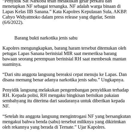
“Penyidik Sat Narkoba telah
melakukan gelar perkara dan
menetapkan NF sebagai tersangka. NF adalah warga binaan di
Lapas Kelas IIB Sanana.” Kata Kapolres Kepulauan Sula,
AKBP.
Cahyo Widyatmoko dalam press release yang digelar, Senin
(6/6/2022).
Barang bukti narkotika jenis sabu
Kapolres mengungkapkan, barang haram tersebut ditemukan oleh
petugas Lapas Sanana berinisial MIR saat memeriksa barang
bawaan seorang perempuan berinisial RH saat membesuk mantan
suaminya.
“Dari situ anggota langsung bereaksi cepat menuju ke Lapas. Dan
disana memang benar adanya narkotika jenis sabu.” Ungkapnya.
Penyidik langsung melakukan pengembangan penyidikan terhadap
RH. Kepada polisi, RH mengaku bingkisan berisikan pakaian
sembahyang itu diterima dari saudaranya untuk diberikan kepada
NF.
“Setelah itu anggota langsung mengintrogasi NF yang bersangkutan
mengakui bahwa benda (sabu) tersebut miliknya yang dikirimkan
oleh rekannya yang berada di Ternate.” Ujar Kapolres.