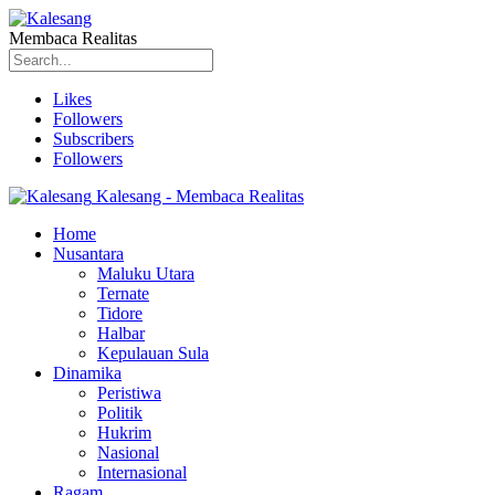
Membaca Realitas
Likes
Followers
Subscribers
Followers
Kalesang - Membaca Realitas
Home
Nusantara
Maluku Utara
Ternate
Tidore
Halbar
Kepulauan Sula
Dinamika
Peristiwa
Politik
Hukrim
Nasional
Internasional
Ragam