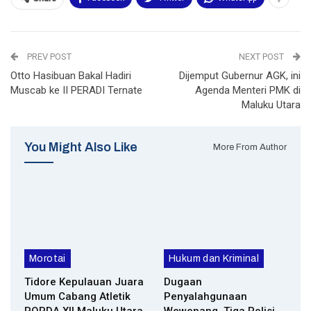
PREV POST
NEXT POST
Otto Hasibuan Bakal Hadiri
Dijemput Gubernur AGK, ini
Muscab ke II PERADI Ternate
Agenda Menteri PMK di
Maluku Utara
You Might Also Like
More From Author
Morotai
Hukum dan Kriminal
Tidore Kepulauan Juara
Dugaan
Umum Cabang Atletik
Penyalahgunaan
POPDA XII Maluku Utara
Wewenang, Tiga Polisi