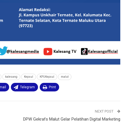
kalesang
Kepsul
KPUKepsul
malut
mail
Telegram
Print
NEXT POST
DPW Gekrafs Malut Gelar Pelatihan Digital Marketing