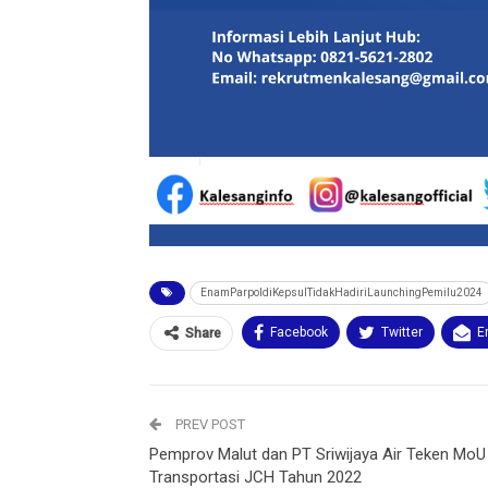
EnamParpoldiKepsulTidakHadiriLaunchingPemilu2024
Facebook
Twitter
E
Share
PREV POST
Pemprov Malut dan PT Sriwijaya Air Teken MoU
Transportasi JCH Tahun 2022