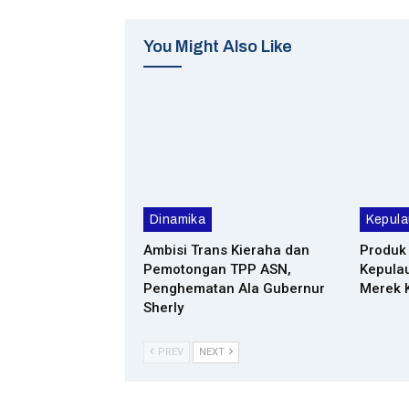
You Might Also Like
Dinamika
Kepula
Ambisi Trans Kieraha dan
Produk 
Pemotongan TPP ASN,
Kepulau
Penghematan Ala Gubernur
Merek K
Sherly
PREV
NEXT