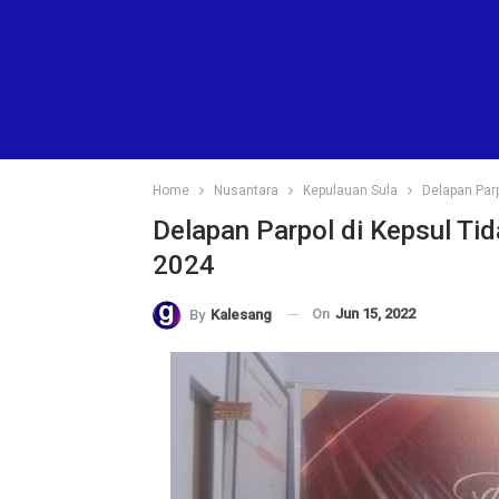
Home
Nusantara
Kepulauan Sula
Delapan Parp
Delapan Parpol di Kepsul Ti
2024
On
Jun 15, 2022
By
Kalesang