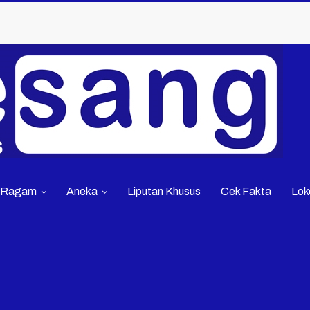
Ragam
Aneka
Liputan Khusus
Cek Fakta
Lok