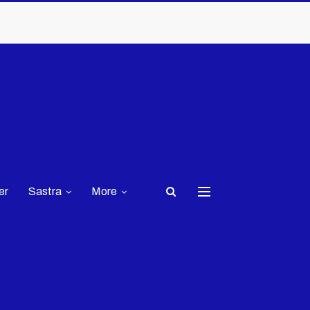
er
Sastra
More