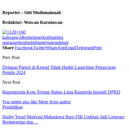
Reporter : Sitti Muthmainnah
Redaktur: Wawan Kurniawan
kalesang.id
kemenparekraf
maluku
utara
parekraf
pelatihan
ternate
unkhair
Share
Facebook
Twitter
WhatsApp
Email
Telegram
Print
Prev Post
Delapan Parpol di Kepsul Tidak Hadiri Launching Peluncuran
Pemilu 2024
Next Post
Bapemperda Kota Ternate Bahas Lima Ranperda Inisiatif DPRD
You might also like
More from author
Pendidikan
Hasby Yusuf Motivasi Mahasiswa Baru FIB Unkhair Jadi Generasi
Berintegritas dan…