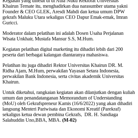
Kegiatan yang dihelat di di Aula Nuku Rektorat Universitas
Khairun Ternate itu, menghadirkan dua narasumber utama yakni
Founder & CEO GLEK, Aresdi Mahdi dan ketua umum DPW
gekrafs Maluku Utara sekaligus CEO Dapur Emak-emak, Imran
Guricci.
Moderator dalam pelatihan ini adalah Dosen Usaha Perjalanan
Wisata Unkhair, Mustafa Mansur S.S, M.Hum.
Kegiatan pelatihan digital marketing itu dihadiri lebih dari 200
peserta dari berbagai kalangan diantaranya mahasiswa.
Pelatihan itu juga dihadiri Rektor Universitas Khairun DR. M.
Ridha Ajam, M.Hum, perwakilan Yayasan Setara Indonesia,
perwakilan Bank Indonesia, serta civitas akademik Universitas
Khairun.
Untuk diketahui, rangkaian kegiatan akan dilanjutkan dengan kuliah
umum dan penandatanganan Memorandum of Understanding
(MoU) oleh Gekrafspreneur Kamis (16/6/2022) yang akan dihadiri
langsung Menteri Pariwisata dan Ekonomi Kreatif (Parekraf)
sekaligus ketua dewan pembina Gekrafs, DR. H. Sandiaga
Salahuddin Uno,BBA, MBA.
(M-02)