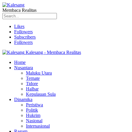
Membaca Realitas
Likes
Followers
Subscribers
Followers
Kalesang - Membaca Realitas
Home
Nusantara
Maluku Utara
Ternate
Tidore
Halbar
Kepulauan Sula
Dinamika
Peristiwa
Politik
Hukrim
Nasional
Internasional
Ragam