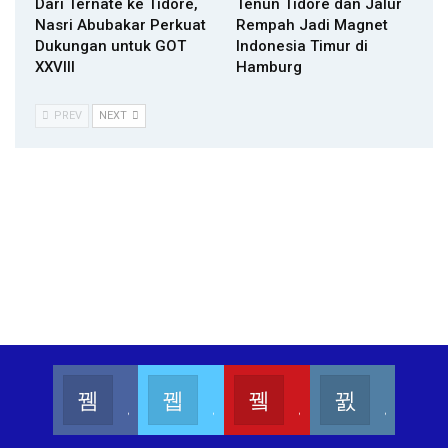
Dari Ternate ke Tidore,
Tenun Tidore dan Jalur
Nasri Abubakar Perkuat
Rempah Jadi Magnet
Dukungan untuk GOT
Indonesia Timur di
XXVIII
Hamburg
PREV
NEXT
Kalesang Info
Kalesang Media
Kalesang TV
Kalesangofficial
Join us on Facebook
Join us on Twitter
Join us on Youtube
Join us on Instagram