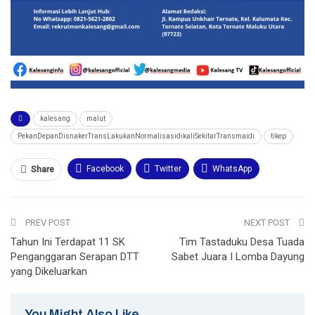
kalesang
malut
PekanDepanDisnakerTransLakukanNormalisasidikaliSekitarTransmaidi
tikep
Facebook
Twitter
WhatsApp
Share
Email
Telegram
Print
PREV POST
NEXT POST
Tahun Ini Terdapat 11 SK
Tim Tastaduku Desa Tuada
Penganggaran Serapan DTT
Sabet Juara I Lomba Dayung
yang Dikeluarkan
You Might Also Like