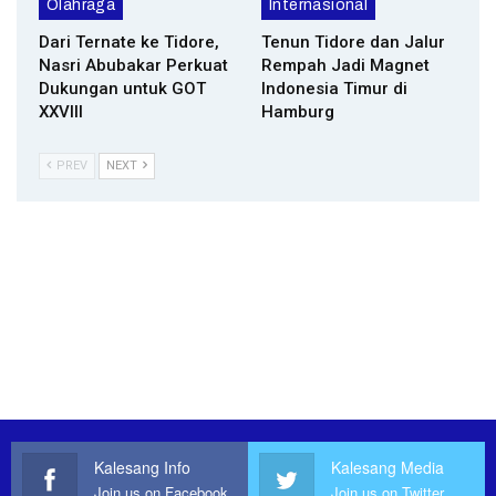
Olahraga
Internasional
Dari Ternate ke Tidore,
Tenun Tidore dan Jalur
Nasri Abubakar Perkuat
Rempah Jadi Magnet
Dukungan untuk GOT
Indonesia Timur di
XXVIII
Hamburg
PREV
NEXT
Kalesang Info
Kalesang Media
Join us on Facebook
Join us on Twitter