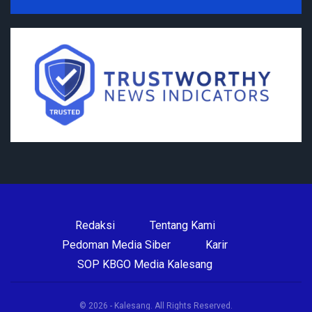
Redaksi
Tentang Kami
Pedoman Media Siber
Karir
SOP KBGO Media Kalesang
© 2026 - Kalesang. All Rights Reserved.