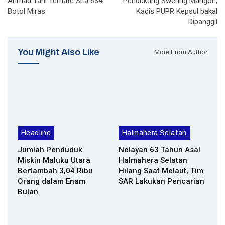
Ahmad Yani Ternate Sita 634
Pendukung Swering Mangon,
Botol Miras
Kadis PUPR Kepsul bakal
Dipanggil
You Might Also Like
More From Author
Headline
Halmahera Selatan
Jumlah Penduduk
Nelayan 63 Tahun Asal
Miskin Maluku Utara
Halmahera Selatan
Bertambah 3,04 Ribu
Hilang Saat Melaut, Tim
Orang dalam Enam
SAR Lakukan Pencarian
Bulan