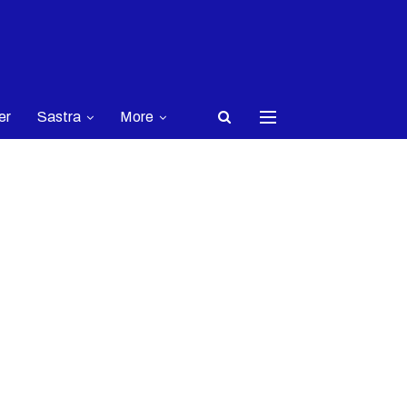
er
Sastra
More