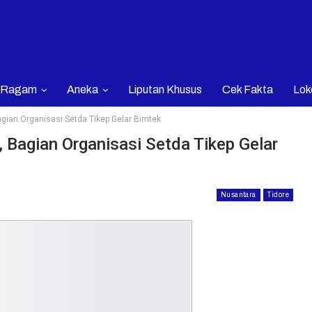
Ragam
Aneka
Liputan Khusus
Cek Fakta
Lok
agian Organisasi Setda Tikep Gelar Bimtek
 Bagian Organisasi Setda Tikep Gelar
Nusantara
Tidore