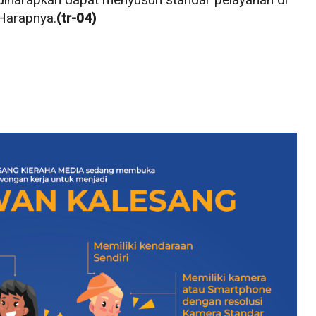
 Harapnya.
(tr-04)