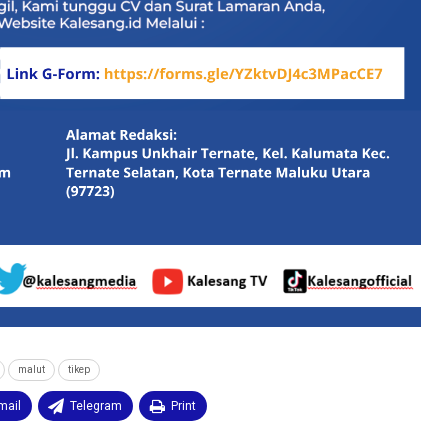
malut
tikep
mail
Telegram
Print