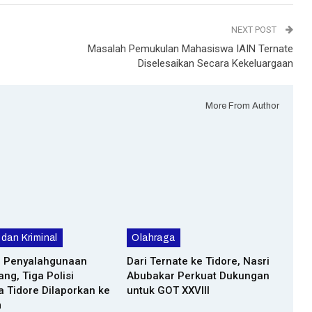
NEXT POST
Masalah Pemukulan Mahasiswa IAIN Ternate
Diselesaikan Secara Kekeluargaan
More From Author
dan Kriminal
Olahraga
 Penyalahgunaan
Dari Ternate ke Tidore, Nasri
g, Tiga Polisi
Abubakar Perkuat Dukungan
a Tidore Dilaporkan ke
untuk GOT XXVIII
m