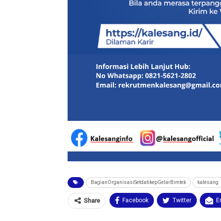
BagianOrganisasiSetdatikepGelarBimtek
kalesang
Facebook
Twitter
E
Share