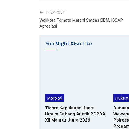
PREV POST
Walikota Ternate Marahi Satgas BBM, ISSAP
Apresiasi
You Might Also Like
Morotai
Hukum 
Tidore Kepulauan Juara
Dugaan
Umum Cabang Atletik POPDA
Wewenan
XII Maluku Utara 2026
Polrest
Propa