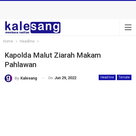
Home
Headline
Kapolda Malut Ziarah Makam
Pahlawan
On
Jun 29, 2022
Headline
Ternate
By
Kalesang