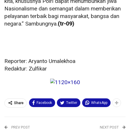
kita, khususnya Polri dapat menumbuhkan jiwa
Nasionalisme dan semangat dalam memberikan
pelayanan terbaik bagi masyarakat, bangsa dan
negara.” Sambungnya.
(tr-09)
Reporter: Aryanto Umalekhoa
Redaktur: Zulfikar
Facebook
Twitter
WhatsApp
Share
PREV POST
NEXT POST