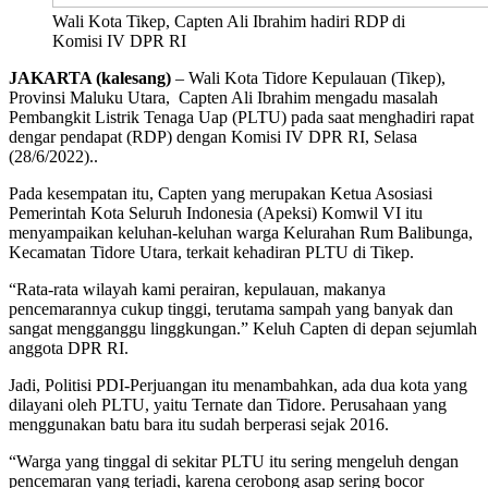
Wali Kota Tikep, Capten Ali Ibrahim hadiri RDP di
Komisi IV DPR RI
JAKARTA (kalesang)
– Wali Kota Tidore Kepulauan (Tikep),
Provinsi Maluku Utara, Capten Ali Ibrahim mengadu masalah
Pembangkit Listrik Tenaga Uap (PLTU) pada saat menghadiri rapat
dengar pendapat (RDP) dengan Komisi IV DPR RI, Selasa
(28/6/2022)..
Pada kesempatan itu, Capten yang merupakan Ketua Asosiasi
Pemerintah Kota Seluruh Indonesia (Apeksi) Komwil VI itu
menyampaikan keluhan-keluhan warga Kelurahan Rum Balibunga,
Kecamatan Tidore Utara, terkait kehadiran PLTU di Tikep.
“Rata-rata wilayah kami perairan, kepulauan, makanya
pencemarannya cukup tinggi, terutama sampah yang banyak dan
sangat mengganggu linggkungan.” Keluh Capten di depan sejumlah
anggota DPR RI.
Jadi, Politisi PDI-Perjuangan itu menambahkan, ada dua kota yang
dilayani oleh PLTU, yaitu Ternate dan Tidore. Perusahaan yang
menggunakan batu bara itu sudah berperasi sejak 2016.
“Warga yang tinggal di sekitar PLTU itu sering mengeluh dengan
pencemaran yang terjadi, karena cerobong asap sering bocor