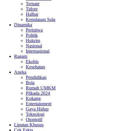
Ternate
Tidore
Halbar
Kepulauan Sula
Dinamika
Peristiwa
Politik
Hukrim
Nasional
Internasional
Ragam
Ekobis
Kesehatan
Aneka
Pendidikan
Bola
Rumah UMKM
Pilkada 2024
Kokang
Entertainment
Gaya Hidup
Teknologi
Otomotif
Liputan Khusus
Cek Fakta