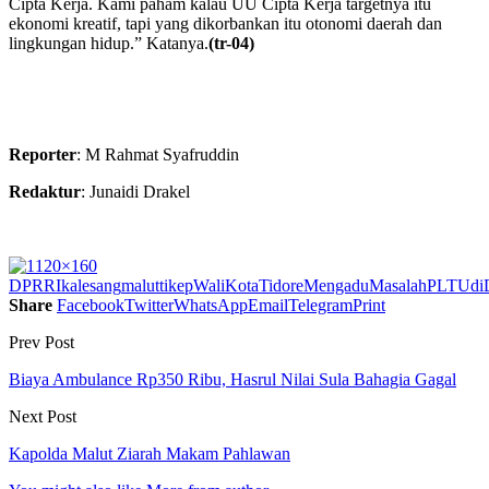
Cipta Kerja. Kami paham kalau UU Cipta Kerja targetnya itu
ekonomi kreatif, tapi yang dikorbankan itu otonomi daerah dan
lingkungan hidup.” Katanya.
(tr-04)
Reporter
: M Rahmat Syafruddin
Redaktur
: Junaidi Drakel
DPRRI
kalesang
malut
tikep
WaliKotaTidoreMengaduMasalahPLTUd
Share
Facebook
Twitter
WhatsApp
Email
Telegram
Print
Prev Post
Biaya Ambulance Rp350 Ribu, Hasrul Nilai Sula Bahagia Gagal
Next Post
Kapolda Malut Ziarah Makam Pahlawan