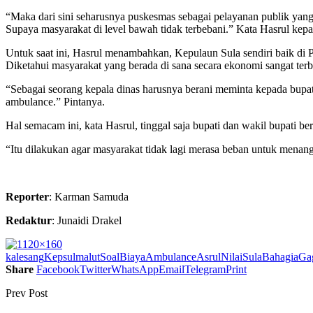
“Maka dari sini seharusnya puskesmas sebagai pelayanan publik ya
Supaya masyarakat di level bawah tidak terbebani.” Kata Hasrul kepa
Untuk saat ini, Hasrul menambahkan, Kepulaun Sula sendiri baik d
Diketahui masyarakat yang berada di sana secara ekonomi sangat terb
“Sebagai seorang kepala dinas harusnya berani meminta kepada bupa
ambulance.” Pintanya.
Hal semacam ini, kata Hasrul, tinggal saja bupati dan wakil bupati
“Itu dilakukan agar masyarakat tidak lagi merasa beban untuk mena
Reporter
: Karman Samuda
Redaktur
: Junaidi Drakel
kalesang
Kepsul
malut
SoalBiayaAmbulanceAsrulNilaiSulaBahagiaGa
Share
Facebook
Twitter
WhatsApp
Email
Telegram
Print
Prev Post