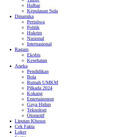
Halbar
Kepulauan Sula
Dinamika
Peristiwa
Politik
Hukrim
Nasional
Internasional
Ragam
Ekobis
Kesehatan
Aneka
Pendidikan
Bola
Rumah UMKM
Pilkada 2024
Kokang
Entertainment
Gaya Hidup
Teknologi
Otomotif
Liputan Khusus
Cek Fakta
Loker