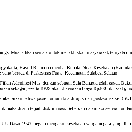
ngsi Mus jadikan senjata untuk menaklukkan masyarakat, ternyata dinil
yakarta, Hasrul Buamona menilai Kepala Dinas Kesehatan (Kadinkes)
ce yang berada di Puskesmas Fuata, Kecamatan Sulabesi Selatan.
 Fifian Adeningsi Mus, dengan sebutan Sula Bahagia telah gagal. Bukti
ukan sebagai peserta BPJS akan dikenakan biaya Rp300 ribu saat gun
t membenarkan bahwa pasien umum bila dirujuk dari puskesmas ke RSU
rul, maka di situ terjadi diskriminasi. Sebab, di dalam konsederan und
t (3) UU Dasar 1945, negara mengakui kesehatan warga negara yang di