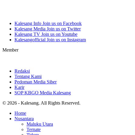
Kalesang Info
Join us on Facebook
Kalesang Media
Join us on Twitter
Kalesang TV
Join us on Youtube
Kalesangofficial
Join us on Instagram
Member
Redaksi
Tentang Kami
Pedoman Media Siber
Karir
SOP KBGO Media Kalesang
© 2026 - Kalesang. All Rights Reserved.
Home
Nusantara
Maluku Utara
Ternate
Tidore