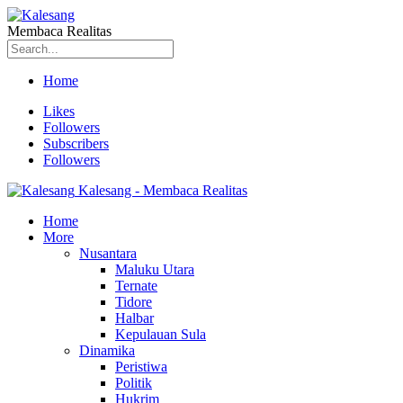
Membaca Realitas
Home
Likes
Followers
Subscribers
Followers
Kalesang - Membaca Realitas
Home
More
Nusantara
Maluku Utara
Ternate
Tidore
Halbar
Kepulauan Sula
Dinamika
Peristiwa
Politik
Hukrim