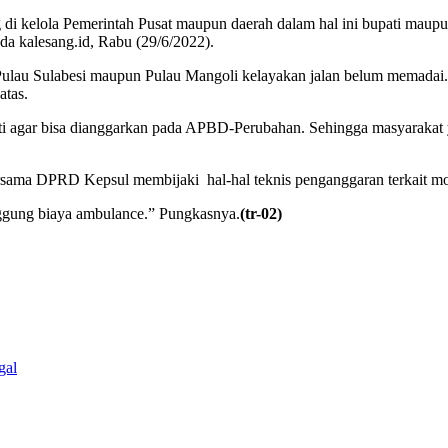
ng di kelola Pemerintah Pusat maupun daerah dalam hal ini bupati m
da kalesang.id, Rabu (29/6/2022).
i Pulau Sulabesi maupun Pulau Mangoli kelayakan jalan belum memadai
atas.
ti agar bisa dianggarkan pada APBD-Perubahan. Sehingga masyarakat y
 bersama DPRD Kepsul membijaki hal-hal teknis penganggaran terkait m
nggung biaya ambulance.” Pungkasnya.
(tr-02)
gal