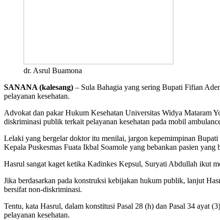
dr. Asrul Buamona
SANANA (kalesang)
– Sula Bahagia yang sering Bupati Fifian Adeni
pelayanan kesehatan.
Advokat dan pakar Hukum Kesehatan Universitas Widya Mataram Yog
diskriminasi publik terkait pelayanan kesehatan pada mobil ambulan
Lelaki yang bergelar doktor itu menilai, jargon kepemimpinan Bupati
Kepala Puskesmas Fuata Ikbal Soamole yang bebankan pasien yang b
Hasrul sangat kaget ketika Kadinkes Kepsul, Suryati Abdullah iku
Jika berdasarkan pada konstruksi kebijakan hukum publik, lanjut Has
bersifat non-diskriminasi.
Tentu, kata Hasrul, dalam konstitusi Pasal 28 (h) dan Pasal 34 aya
pelayanan kesehatan.