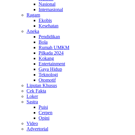
Nasional
Internasional
Ragam
Ekobis
Kesehatan
Aneka
Pendidikan
Bola
Rumah UMKM
Pilkada 2024
Kokang
Entertainment
Gaya Hidup
Teknologi
Otomotif
Liputan Khusus
Cek Fakta
Loker
Sastra
Puisi
Cerpen
Opini
Video
Advertorial