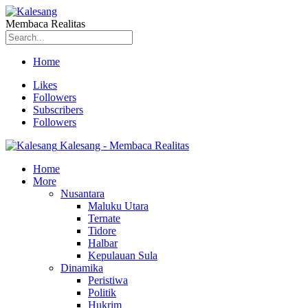
Membaca Realitas
Home
Likes
Followers
Subscribers
Followers
Kalesang - Membaca Realitas
Home
More
Nusantara
Maluku Utara
Ternate
Tidore
Halbar
Kepulauan Sula
Dinamika
Peristiwa
Politik
Hukrim