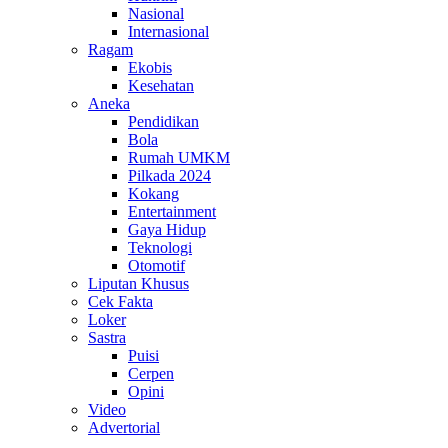
Nasional
Internasional
Ragam
Ekobis
Kesehatan
Aneka
Pendidikan
Bola
Rumah UMKM
Pilkada 2024
Kokang
Entertainment
Gaya Hidup
Teknologi
Otomotif
Liputan Khusus
Cek Fakta
Loker
Sastra
Puisi
Cerpen
Opini
Video
Advertorial