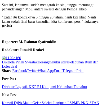
Saat ini, lanjutnya, sudah mengarah ke situ, tinggal menunggu
penandatangan MoU antara swasta dengan Pemda Tikep.
“Entah itu kontraknya 5 hingga 20 tahun, nanti kita lihat. Nanti
kalau sudah final baru kemudian kita konferensi pers.” Tukasnya.
(tr-04)
Reporter: M. Rahmat Syafruddin
Redaktur: Junaidi Drakel
Dikelola Pihak Swasta
kalesang
maluku utara
Pelabuhan Rum dan
Lolea
viral
Share
Facebook
Twitter
WhatsApp
Email
Telegram
Print
Prev Post
Direktur Logistik KKP RI Kunjungi Kelurahan Tomalou
Next Post
Kanwil DjPb Malut Gelar Seleksi Lanjutan I SPMB PKN STAN