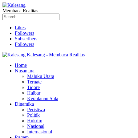
Membaca Realitas
Likes
Followers
Subscribers
Followers
Kalesang - Membaca Realitas
Home
Nusantara
Maluku Utara
Ternate
Tidore
Halbar
Kepulauan Sula
Dinamika
Peristiwa
Politik
Hukrim
Nasional
Internasional
Ragam