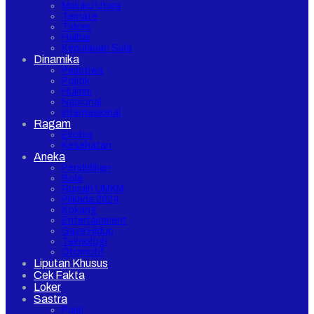
Maluku Utara
Ternate
Tidore
Halbar
Kepulauan Sula
Dinamika
Peristiwa
Politik
Hukrim
Nasional
Internasional
Ragam
Ekobis
Kesehatan
Aneka
Pendidikan
Bola
Rumah UMKM
Pilkada 2024
Kokang
Entertainment
Gaya Hidup
Teknologi
Otomotif
Liputan Khusus
Cek Fakta
Loker
Sastra
Puisi