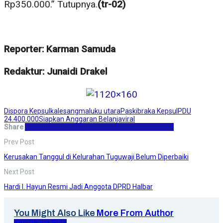
Rp350.000.” Tutupnya.
(tr-02)
Reporter: Karman Samuda
Redaktur: Junaidi Drakel
Dispora Kepsul
kalesang
maluku utara
Paskibraka Kepsul
PDU
24.400.000
Siapkan Anggaran Belanja
viral
Share
Facebook
Twitter
WhatsApp
Email
Telegram
Print
Prev Post
Kerusakan Tanggul di Kelurahan Tuguwaji Belum Diperbaiki
Next Post
Hardi I. Hayun Resmi Jadi Anggota DPRD Halbar
You Might Also Like
More From Author
Kepulauan Sula