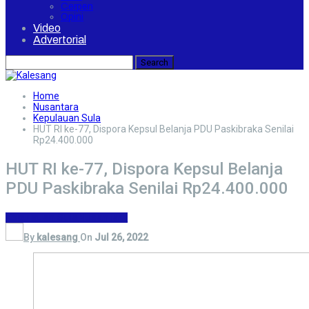
Cerpen
Opini
Video
Advertorial
Home
Nusantara
Kepulauan Sula
HUT RI ke-77, Dispora Kepsul Belanja PDU Paskibraka Senilai
Rp24.400.000
HUT RI ke-77, Dispora Kepsul Belanja
PDU Paskibraka Senilai Rp24.400.000
Kepulauan Sula
Nusantara
By
kalesang
On
Jul 26, 2022