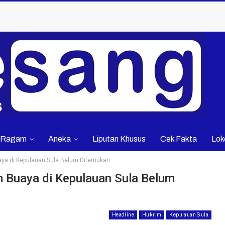
Ragam
Aneka
Liputan Khusus
Cek Fakta
Lok
aya di Kepulauan Sula Belum Ditemukan
m Buaya di Kepulauan Sula Belum
Headline
Hukrim
Kepulauan Sula