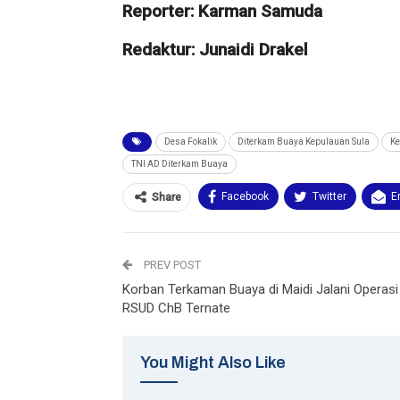
Reporter: Karman Samuda
Redaktur: Junaidi Drakel
Desa Fokalik
Diterkam Buaya Kepulauan Sula
Ke
TNI AD Diterkam Buaya
Facebook
Twitter
E
Share
PREV POST
Korban Terkaman Buaya di Maidi Jalani Operasi 
RSUD ChB Ternate
You Might Also Like