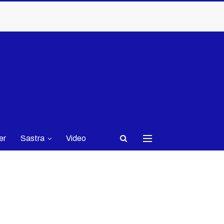
er
Sastra
Video