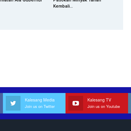
matan Ala Gubernur
Pasokan Minyak Tanah
Kembali…
Kalesang Media
Kalesang TV
Join us on Twitter
Join us on Youtube