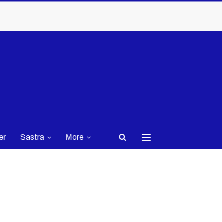
er
Sastra
More