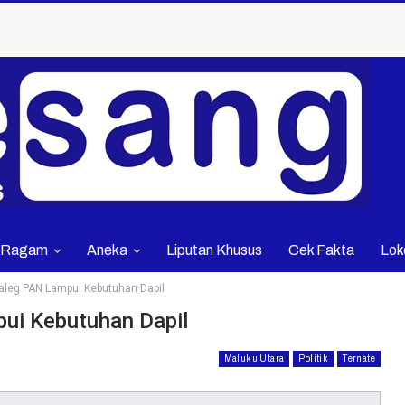
Ragam
Aneka
Liputan Khusus
Cek Fakta
Lok
aleg PAN Lampui Kebutuhan Dapil
ui Kebutuhan Dapil
Maluku Utara
Politik
Ternate