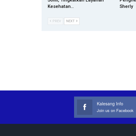
Sofifi, Tingkatkan Layanan
Penghe
Kesehatan…
Sherly
PREV
NEXT
Kalesang Info
Join us on Facebook