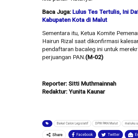
Baca Juga:
Lulus Tes Tertulis, Ini 
Kabupaten Kota di Malut
Sementara itu, Ketua Komite Pemena
Hairun Rizal saat dikonfirmasi kales
pendaftaran bacaleg ini untuk merekr
perjuangan PAN.
(M-02)
Reporter: Sitti Muthmainnah
Redaktur: Yunita Kaunar
Bakal Calon Legislatif
DPW PAN Malut
maluku u
Facebook
Twitter
E
Share