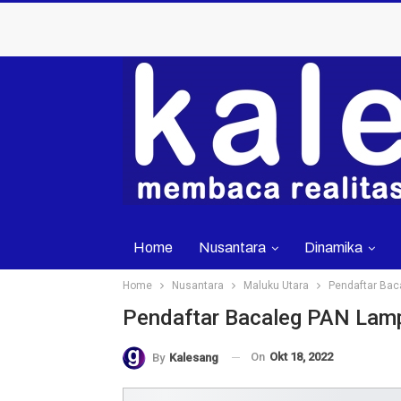
Home
Nusantara
Dinamika
Home
Nusantara
Maluku Utara
Pendaftar Bac
Pendaftar Bacaleg PAN Lamp
On
Okt 18, 2022
By
Kalesang