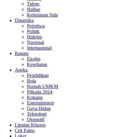
Tidore
Halbar
Kepulauan Sula
Dinamika
Peristiwa
Politik
Hukrim
Nasional
Internasional
Ragam
Ekobis
Kesehatan
Aneka
Pendidikan
Bola
Rumah UMKM
Pilkada 2024
Kokang
Entertainment
Gaya Hidup
Teknologi
Otomotif
Liputan Khusus
Cek Fakta
Loker