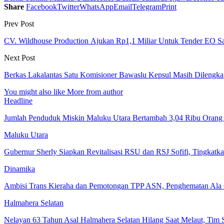
Share
Facebook
Twitter
WhatsApp
Email
Telegram
Print
Prev Post
CV. Wildhouse Production Ajukan Rp1,1 Miliar Untuk Tender EO Sa
Next Post
Berkas Lakalantas Satu Komisioner Bawaslu Kepsul Masih Dilengka
You might also like
More from author
Headline
Jumlah Penduduk Miskin Maluku Utara Bertambah 3,04 Ribu Orang
Maluku Utara
Gubernur Sherly Siapkan Revitalisasi RSU dan RSJ Sofifi, Tingka
Dinamika
Ambisi Trans Kieraha dan Pemotongan TPP ASN, Penghematan Ala 
Halmahera Selatan
Nelayan 63 Tahun Asal Halmahera Selatan Hilang Saat Melaut, Tim