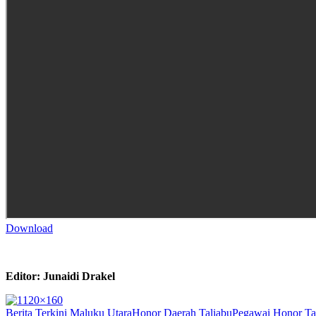
Download
Editor: Junaidi Drakel
Berita Terkini Maluku Utara
Honor Daerah Taliabu
Pegawai Honor Ta