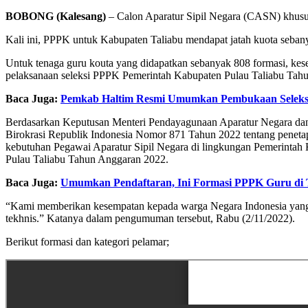
BOBONG (Kalesang)
– Calon Aparatur Sipil Negara (CASN) khusus
Kali ini, PPPK untuk Kabupaten Taliabu mendapat jatah kuota sebanya
Untuk tenaga guru kouta yang didapatkan sebanyak 808 formasi, k
pelaksanaan seleksi PPPK Pemerintah Kabupaten Pulau Taliabu Tah
Baca Juga:
Pemkab Haltim Resmi Umumkan Pembukaan Seleksi 
Berdasarkan Keputusan Menteri Pendayagunaan Aparatur Negara da
Birokrasi Republik Indonesia Nomor 871 Tahun 2022 tentang peneta
kebutuhan Pegawai Aparatur Sipil Negara di lingkungan Pemerintah
Pulau Taliabu Tahun Anggaran 2022.
Baca Juga:
Umumkan Pendaftaran, Ini Formasi PPPK Guru di 
“Kami memberikan kesempatan kepada warga Negara Indonesia yang m
tekhnis.” Katanya dalam pengumuman tersebut, Rabu (2/11/2022).
Berikut formasi dan kategori pelamar;