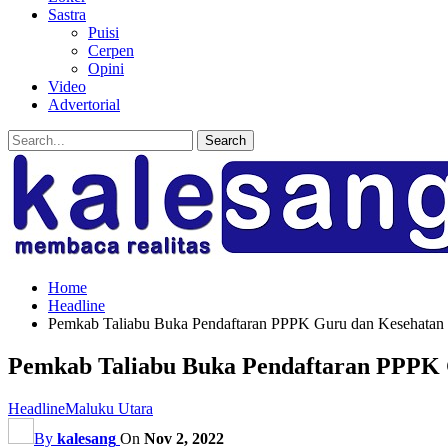
Sastra
Puisi
Cerpen
Opini
Video
Advertorial
Home
Headline
Pemkab Taliabu Buka Pendaftaran PPPK Guru dan Kesehatan 
Pemkab Taliabu Buka Pendaftaran PPPK G
Headline
Maluku Utara
By
kalesang
On
Nov 2, 2022