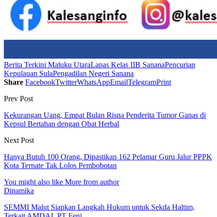
Berita Terkini Maluku Utara
Lapas Kelas IIB Sanana
Pencurian
Kepulauan Sula
Pengadilan Negeri Sanana
Share
Facebook
Twitter
WhatsApp
Email
Telegram
Print
Prev Post
Kekurangan Uang, Empat Bulan Risna Penderita Tumor Ganas di
Kepsul Bertahan dengan Obat Herbal
Next Post
Hanya Butuh 100 Orang, Dipastikan 162 Pelamar Guru Jalur PPPK
Kota Ternate Tak Lolos Pembobotan
You might also like
More from author
Dinamika
SEMMI Malut Siapkan Langkah Hukum untuk Sekda Haltim,
Terkait AMDAL PT Feni