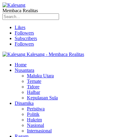
Membaca Realitas
Likes
Followers
Subscribers
Followers
Kalesang - Membaca Realitas
Home
Nusantara
Maluku Utara
Ternate
Tidore
Halbar
Kepulauan Sula
Dinamika
Peristiwa
Politik
Hukrim
Nasional
Internasional
Ragam