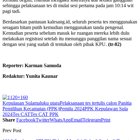
sehingga pelaksanaan tes di mulai sesi pertama pada jam 10:14 wit
pagi tadi.
Berdasarkan pantauan kalesang.id, seluruh peserta tes menggunakan
seragam hitam putih kemudian menggunakan tanda pengenal.
Kemudian peserta sebelum masuk ke ruangan mereka lebih dulu
melakukan registrasi setelah itu menunggu panggilan nama sesuai
dengan sesi yang sudah di tentukan oleh pihak KPU.
(tr-02)
Reporter: Karman Samuda
Redaktur: Yunita Kaunar
Kepulauan Sula
maluku utara
Pelaksanaan tes tertulis calon Panitia
Pemilihan Kecamatan (PPK)
Pemilu 2024
PPK Kepulawan Sula
2024
Tes CAT
Tes CAT PPK
Share
Facebook
Twitter
WhatsApp
Email
Telegram
Print
Prev Post