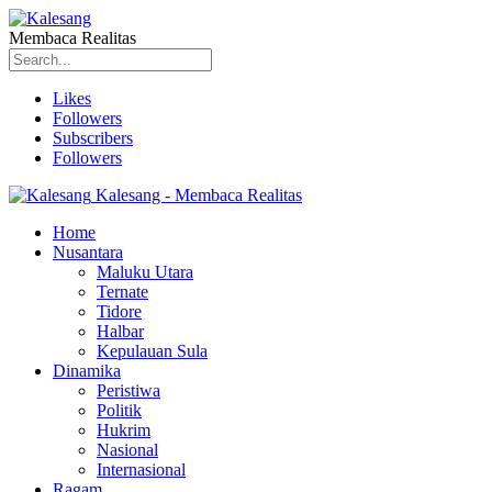
Membaca Realitas
Likes
Followers
Subscribers
Followers
Kalesang - Membaca Realitas
Home
Nusantara
Maluku Utara
Ternate
Tidore
Halbar
Kepulauan Sula
Dinamika
Peristiwa
Politik
Hukrim
Nasional
Internasional
Ragam