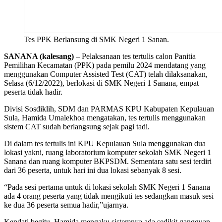
Tes PPK Berlansung di SMK Negeri 1 Sanan.
SANANA (kalesang)
– Pelaksanaan tes tertulis calon Panitia
Pemilihan Kecamatan (PPK) pada pemilu 2024 mendatang yang
menggunakan Computer Assisted Test (CAT) telah dilaksanakan,
Selasa (6/12/2022), berlokasi di SMK Negeri 1 Sanana, empat
peserta tidak hadir.
Divisi Sosdiklih, SDM dan PARMAS KPU Kabupaten Kepulauan
Sula, Hamida Umalekhoa mengatakan, tes tertulis menggunakan
sistem CAT sudah berlangsung sejak pagi tadi.
Di dalam tes tertulis ini KPU Kepulauan Sula menggunakan dua
lokasi yakni, ruang laboratorium komputer sekolah SMK Negeri 1
Sanana dan ruang komputer BKPSDM. Sementara satu sesi terdiri
dari 36 peserta, untuk hari ini dua lokasi sebanyak 8 sesi.
“Pada sesi pertama untuk di lokasi sekolah SMK Negeri 1 Sanana
ada 4 orang peserta yang tidak mengikuti tes sedangkan masuk sesi
ke dua 36 peserta semua hadir,”ujarnya.
Kendati begitu, Hamida mengaku sistemnya ada sedikit gangguan