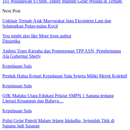
101 Wisudawan STMIK Tidore Mandiri Gelar Wisuda di Ternate
Next Post
Unkhair Ternate Ajak Masyarakat Jaga Ekosistem Laut dan
Selamatkan Pulau-pulau Kecil
You might also like
More from author
Dinamika
Ambisi Trans Kieraha dan Pemotongan TPP ASN, Penghematan
Ala Gubernur Sherly
Kepulauan Sula
Produk Halua Kenari Kepulauan Sula Segera Miliki Merek Kolektif
Kepulauan Sula
OJK Maluku Utara Edukasi Pelajar SMPN 1 Sanana tentang
Literasi Keuangan dan Bahaya…
Kepulauan Sula
Polisi Gelar Patroli Malam Jelang Iduladha, Sejumlah Titik di
Sanana Jadi Sasaran