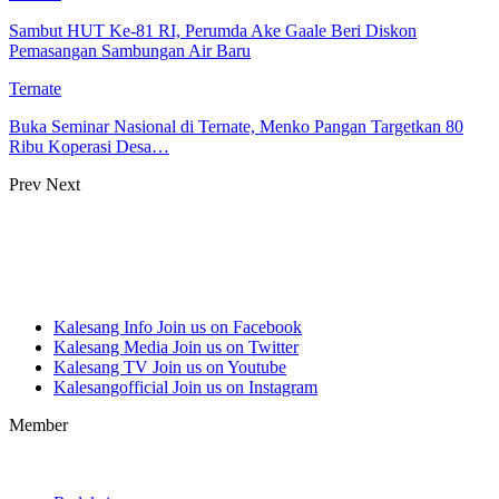
Sambut HUT Ke-81 RI, Perumda Ake Gaale Beri Diskon
Pemasangan Sambungan Air Baru
Ternate
Buka Seminar Nasional di Ternate, Menko Pangan Targetkan 80
Ribu Koperasi Desa…
Prev
Next
Kalesang Info
Join us on Facebook
Kalesang Media
Join us on Twitter
Kalesang TV
Join us on Youtube
Kalesangofficial
Join us on Instagram
Member