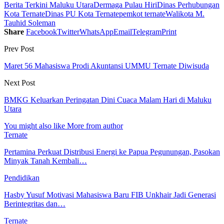
Berita Terkini Maluku Utara
Dermaga Pulau Hiri
Dinas Perhubungan
Kota Ternate
Dinas PU Kota Ternate
pemkot ternate
Walikota M.
Tauhid Soleman
Share
Facebook
Twitter
WhatsApp
Email
Telegram
Print
Prev Post
Maret 56 Mahasiswa Prodi Akuntansi UMMU Ternate Diwisuda
Next Post
BMKG Keluarkan Peringatan Dini Cuaca Malam Hari di Maluku
Utara
You might also like
More from author
Ternate
Pertamina Perkuat Distribusi Energi ke Papua Pegunungan, Pasokan
Minyak Tanah Kembali…
Pendidikan
Hasby Yusuf Motivasi Mahasiswa Baru FIB Unkhair Jadi Generasi
Berintegritas dan…
Ternate