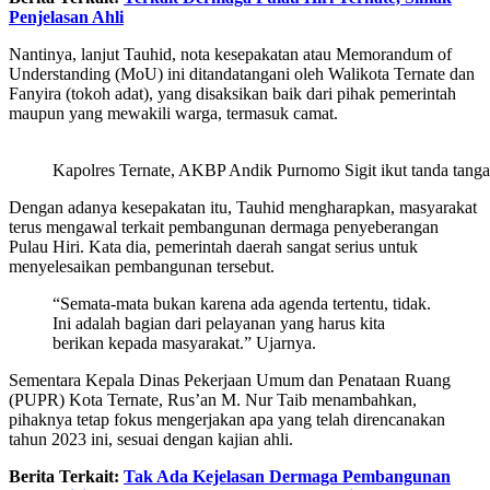
Penjelasan Ahli
Nantinya, lanjut Tauhid, nota kesepakatan atau Memorandum of
Understanding (MoU) ini ditandatangani oleh Walikota Ternate dan
Fanyira (tokoh adat), yang disaksikan baik dari pihak pemerintah
maupun yang mewakili warga, termasuk camat.
Kapolres Ternate, AKBP Andik Purnomo Sigit ikut tanda tanga
Dengan adanya kesepakatan itu, Tauhid mengharapkan, masyarakat
terus mengawal terkait pembangunan dermaga penyeberangan
Pulau Hiri. Kata dia, pemerintah daerah sangat serius untuk
menyelesaikan pembangunan tersebut.
“Semata-mata bukan karena ada agenda tertentu, tidak.
Ini adalah bagian dari pelayanan yang harus kita
berikan kepada masyarakat.” Ujarnya.
Sementara Kepala Dinas Pekerjaan Umum dan Penataan Ruang
(PUPR) Kota Ternate, Rus’an M. Nur Taib menambahkan,
pihaknya tetap fokus mengerjakan apa yang telah direncanakan
tahun 2023 ini, sesuai dengan kajian ahli.
Berita Terkait:
Tak Ada Kejelasan Dermaga Pembangunan