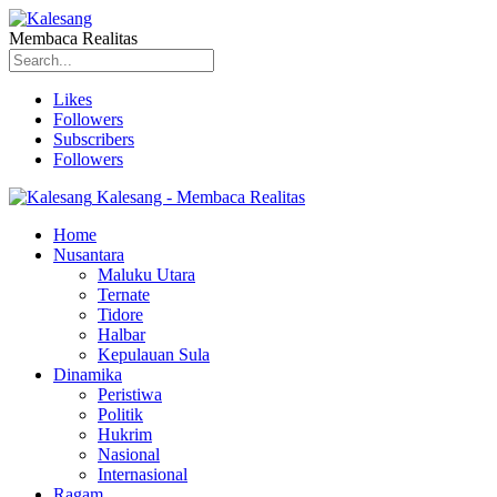
Membaca Realitas
Likes
Followers
Subscribers
Followers
Kalesang - Membaca Realitas
Home
Nusantara
Maluku Utara
Ternate
Tidore
Halbar
Kepulauan Sula
Dinamika
Peristiwa
Politik
Hukrim
Nasional
Internasional
Ragam