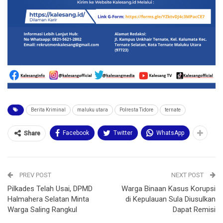
Berita Kriminal
maluku utara
Polresta Tidore
ternate
Facebook
Twitter
WhatsApp
Share
PREV POST
NEXT POST
Pilkades Telah Usai, DPMD
Warga Binaan Kasus Korupsi
Halmahera Selatan Minta
di Kepulauan Sula Diusulkan
Warga Saling Rangkul
Dapat Remisi