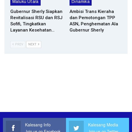
Maluku Utara
Dinamika
Gubernur Sherly Siapkan
Ambisi Trans Kieraha
Revitalisasi RSU dan RSJ
dan Pemotongan TPP
Sofifi, Tingkatkan
ASN, Penghematan Ala
Layanan Kesehatan…
Gubernur Sherly
PREV
NEXT
Kalesang Info
Kalesang Media
Join us on Facebook
Join us on Twitter