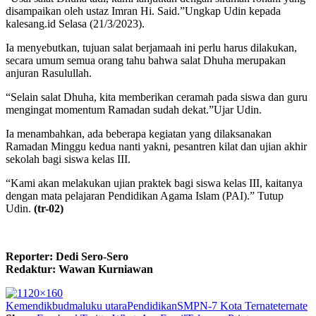
disampaikan oleh ustaz Imran Hi. Said.”Ungkap Udin kepada
kalesang.id Selasa (21/3/2023).
Ia menyebutkan, tujuan salat berjamaah ini perlu harus dilakukan,
secara umum semua orang tahu bahwa salat Dhuha merupakan
anjuran Rasulullah.
“Selain salat Dhuha, kita memberikan ceramah pada siswa dan guru
mengingat momentum Ramadan sudah dekat.”Ujar Udin.
Ia menambahkan, ada beberapa kegiatan yang dilaksanakan
Ramadan Minggu kedua nanti yakni, pesantren kilat dan ujian akhir
sekolah bagi siswa kelas III.
“Kami akan melakukan ujian praktek bagi siswa kelas III, kaitanya
dengan mata pelajaran Pendidikan Agama Islam (PAI).” Tutup
Udin.
(tr-02)
Reporter: Dedi Sero-Sero
Redaktur: Wawan Kurniawan
Kemendikbud
maluku utara
Pendidikan
SMPN-7 Kota Ternate
ternate