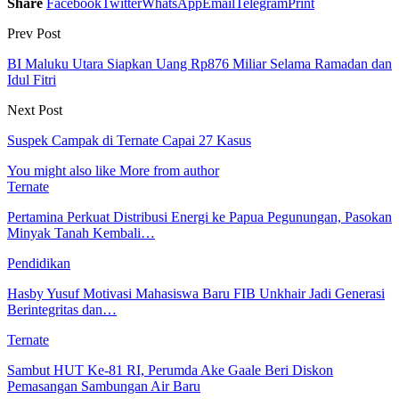
Share
Facebook
Twitter
WhatsApp
Email
Telegram
Print
Prev Post
BI Maluku Utara Siapkan Uang Rp876 Miliar Selama Ramadan dan
Idul Fitri
Next Post
Suspek Campak di Ternate Capai 27 Kasus
You might also like
More from author
Ternate
Pertamina Perkuat Distribusi Energi ke Papua Pegunungan, Pasokan
Minyak Tanah Kembali…
Pendidikan
Hasby Yusuf Motivasi Mahasiswa Baru FIB Unkhair Jadi Generasi
Berintegritas dan…
Ternate
Sambut HUT Ke-81 RI, Perumda Ake Gaale Beri Diskon
Pemasangan Sambungan Air Baru