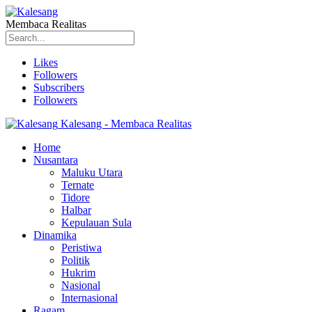
Membaca Realitas
Likes
Followers
Subscribers
Followers
Kalesang - Membaca Realitas
Home
Nusantara
Maluku Utara
Ternate
Tidore
Halbar
Kepulauan Sula
Dinamika
Peristiwa
Politik
Hukrim
Nasional
Internasional
Ragam