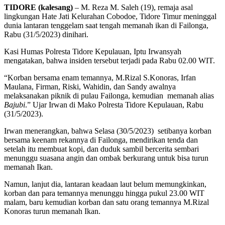
TIDORE (kalesang)
– M. Reza M. Saleh (19), remaja asal
lingkungan Hate Jati Kelurahan Cobodoe, Tidore Timur meninggal
dunia lantaran tenggelam saat tengah memanah ikan di Failonga,
Rabu (31/5/2023) dinihari.
Kasi Humas Polresta Tidore Kepulauan, Iptu Irwansyah
mengatakan, bahwa insiden tersebut terjadi pada Rabu 02.00 WIT.
“Korban bersama enam temannya, M.Rizal S.Konoras, Irfan
Maulana, Firman, Riski, Wahidin, dan Sandy awalnya
melaksanakan piknik di pulau Failonga, kemudian memanah alias
Bajubi
.” Ujar Irwan di Mako Polresta Tidore Kepulauan, Rabu
(31/5/2023).
Irwan menerangkan, bahwa Selasa (30/5/2023) setibanya korban
bersama keenam rekannya di Failonga, mendirikan tenda dan
setelah itu membuat kopi, dan duduk sambil bercerita sembari
menunggu suasana angin dan ombak berkurang untuk bisa turun
memanah Ikan.
Namun, lanjut dia, lantaran keadaan laut belum memungkinkan,
korban dan para temannya menunggu hingga pukul 23.00 WIT
malam, baru kemudian korban dan satu orang temannya M.Rizal
Konoras turun memanah Ikan.