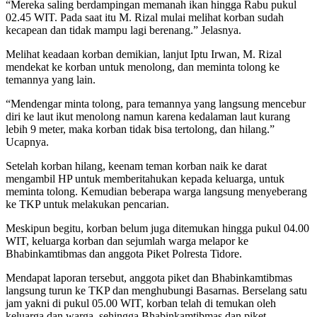
“Mereka saling berdampingan memanah ikan hingga Rabu pukul
02.45 WIT. Pada saat itu M. Rizal mulai melihat korban sudah
kecapean dan tidak mampu lagi berenang.” Jelasnya.
Melihat keadaan korban demikian, lanjut Iptu Irwan, M. Rizal
mendekat ke korban untuk menolong, dan meminta tolong ke
temannya yang lain.
“Mendengar minta tolong, para temannya yang langsung mencebur
diri ke laut ikut menolong namun karena kedalaman laut kurang
lebih 9 meter, maka korban tidak bisa tertolong, dan hilang.”
Ucapnya.
Setelah korban hilang, keenam teman korban naik ke darat
mengambil HP untuk memberitahukan kepada keluarga, untuk
meminta tolong. Kemudian beberapa warga langsung menyeberang
ke TKP untuk melakukan pencarian.
Meskipun begitu, korban belum juga ditemukan hingga pukul 04.00
WIT, keluarga korban dan sejumlah warga melapor ke
Bhabinkamtibmas dan anggota Piket Polresta Tidore.
Mendapat laporan tersebut, anggota piket dan Bhabinkamtibmas
langsung turun ke TKP dan menghubungi Basarnas. Berselang satu
jam yakni di pukul 05.00 WIT, korban telah di temukan oleh
keluarga dan warga, sehingga Bhabinkamtibmas dan piket