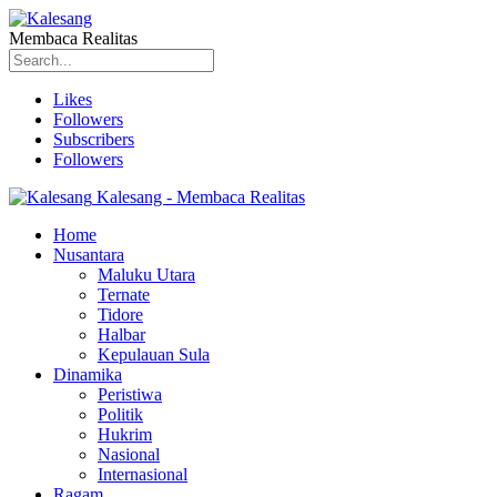
Membaca Realitas
Likes
Followers
Subscribers
Followers
Kalesang - Membaca Realitas
Home
Nusantara
Maluku Utara
Ternate
Tidore
Halbar
Kepulauan Sula
Dinamika
Peristiwa
Politik
Hukrim
Nasional
Internasional
Ragam