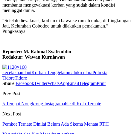
membantu mengevakuasi korban yang sudah dalam kondisi
meninggal dunia.
“Setelah dievakuasi, korban di bawa ke rumah duka, di Lingkungan
Jati, Kelurahan Cobodoe untuk dilakukan pemakaman.”
Pungkasnya.
Reporter: M. Rahmat Syafruddin
Redaktur: Wawan Kurniawan
kecelakaan laut
Korban Tenggelam
maluku utara
Polresta
Tidore
Tidore
Share
Facebook
Twitter
WhatsApp
Email
Telegram
Print
Prev Post
5 Tempat Nongkrong Instagramable di Kota Ternate
Next Post
Pemkot Ternate Dinilai Belum Ada Skema Menata RTH