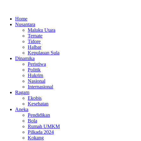
Home
Nusantara
Maluku Utara
Ternate
Tidore
Halbar
Kepulauan Sula
Dinamika
Peristiwa
Politik
Hukrim
Nasional
Internasional
Ragam
Ekobis
Kesehatan
Aneka
Pendidikan
Bola
Rumah UMKM
Pilkada 2024
Kokang