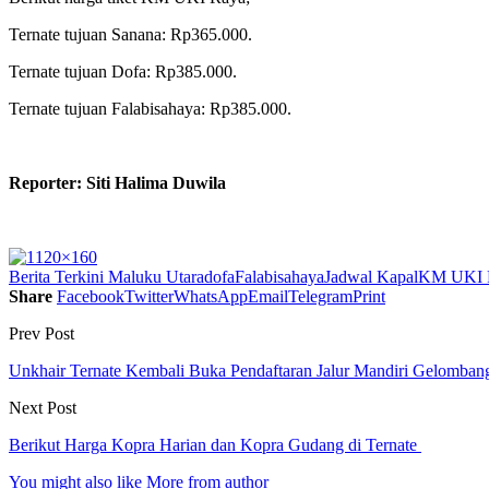
Ternate tujuan Sanana: Rp365.000.
Ternate tujuan Dofa: Rp385.000.
Ternate tujuan Falabisahaya: Rp385.000.
Reporter: Siti Halima Duwila
Berita Terkini Maluku Utara
dofa
Falabisahaya
Jadwal Kapal
KM UKI 
Share
Facebook
Twitter
WhatsApp
Email
Telegram
Print
Prev Post
Unkhair Ternate Kembali Buka Pendaftaran Jalur Mandiri Gelombang
Next Post
Berikut Harga Kopra Harian dan Kopra Gudang di Ternate
You might also like
More from author