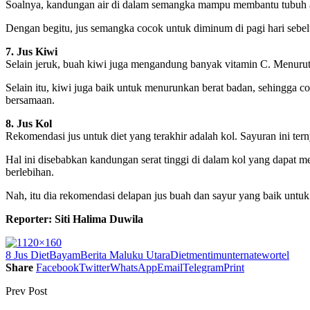
Soalnya, kandungan air di dalam semangka mampu membantu tubuh aga
Dengan begitu, jus semangka cocok untuk diminum di pagi hari sebel
7. Jus Kiwi
Selain jeruk, buah kiwi juga mengandung banyak vitamin C. Menurut
Selain itu, kiwi juga baik untuk menurunkan berat badan, sehingga co
bersamaan.
8. Jus Kol
Rekomendasi jus untuk diet yang terakhir adalah kol. Sayuran ini 
Hal ini disebabkan kandungan serat tinggi di dalam kol yang dapat
berlebihan.
Nah, itu dia rekomendasi delapan jus buah dan sayur yang baik untuk 
Reporter: Siti Halima Duwila
8 Jus Diet
Bayam
Berita Maluku Utara
Diet
mentimun
ternate
wortel
Share
Facebook
Twitter
WhatsApp
Email
Telegram
Print
Prev Post