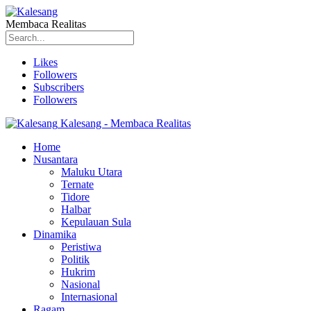
Membaca Realitas
Likes
Followers
Subscribers
Followers
Kalesang - Membaca Realitas
Home
Nusantara
Maluku Utara
Ternate
Tidore
Halbar
Kepulauan Sula
Dinamika
Peristiwa
Politik
Hukrim
Nasional
Internasional
Ragam