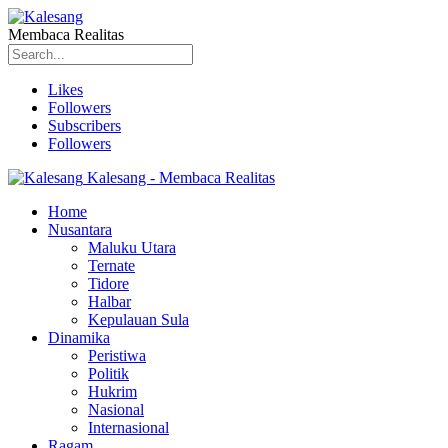
Membaca Realitas
Likes
Followers
Subscribers
Followers
Kalesang - Membaca Realitas
Home
Nusantara
Maluku Utara
Ternate
Tidore
Halbar
Kepulauan Sula
Dinamika
Peristiwa
Politik
Hukrim
Nasional
Internasional
Ragam