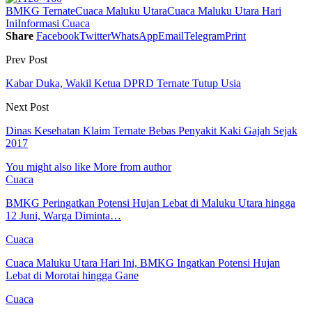
BMKG Ternate
Cuaca Maluku Utara
Cuaca Maluku Utara Hari
Ini
Informasi Cuaca
Share
Facebook
Twitter
WhatsApp
Email
Telegram
Print
Prev Post
Kabar Duka, Wakil Ketua DPRD Ternate Tutup Usia
Next Post
Dinas Kesehatan Klaim Ternate Bebas Penyakit Kaki Gajah Sejak
2017
You might also like
More from author
Cuaca
BMKG Peringatkan Potensi Hujan Lebat di Maluku Utara hingga
12 Juni, Warga Diminta…
Cuaca
Cuaca Maluku Utara Hari Ini, BMKG Ingatkan Potensi Hujan
Lebat di Morotai hingga Gane
Cuaca