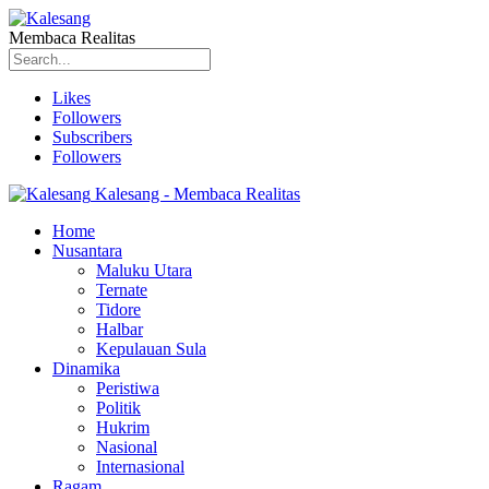
Membaca Realitas
Likes
Followers
Subscribers
Followers
Kalesang - Membaca Realitas
Home
Nusantara
Maluku Utara
Ternate
Tidore
Halbar
Kepulauan Sula
Dinamika
Peristiwa
Politik
Hukrim
Nasional
Internasional
Ragam