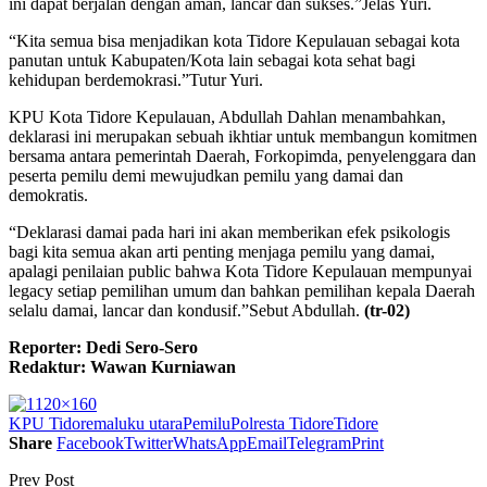
ini dapat berjalan dengan aman, lancar dan sukses.”Jelas Yuri.
“Kita semua bisa menjadikan kota Tidore Kepulauan sebagai kota
panutan untuk Kabupaten/Kota lain sebagai kota sehat bagi
kehidupan berdemokrasi.”Tutur Yuri.
KPU Kota Tidore Kepulauan, Abdullah Dahlan menambahkan,
deklarasi ini merupakan sebuah ikhtiar untuk membangun komitmen
bersama antara pemerintah Daerah, Forkopimda, penyelenggara dan
peserta pemilu demi mewujudkan pemilu yang damai dan
demokratis.
“Deklarasi damai pada hari ini akan memberikan efek psikologis
bagi kita semua akan arti penting menjaga pemilu yang damai,
apalagi penilaian public bahwa Kota Tidore Kepulauan mempunyai
legacy setiap pemilihan umum dan bahkan pemilihan kepala Daerah
selalu damai, lancar dan kondusif.”Sebut Abdullah.
(tr-02)
Reporter: Dedi Sero-Sero
Redaktur: Wawan Kurniawan
KPU Tidore
maluku utara
Pemilu
Polresta Tidore
Tidore
Share
Facebook
Twitter
WhatsApp
Email
Telegram
Print
Prev Post