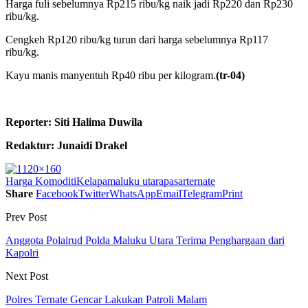
Harga fuli sebelumnya Rp215 ribu/kg naik jadi Rp220 dan Rp230
ribu/kg.
Cengkeh Rp120 ribu/kg turun dari harga sebelumnya Rp117
ribu/kg.
Kayu manis manyentuh Rp40 ribu per kilogram.
(tr-04)
Reporter: Siti Halima Duwila
Redaktur: Junaidi Drakel
Harga Komoditi
Kelapa
maluku utara
pasar
ternate
Share
Facebook
Twitter
WhatsApp
Email
Telegram
Print
Prev Post
Anggota Polairud Polda Maluku Utara Terima Penghargaan dari
Kapolri
Next Post
Polres Ternate Gencar Lakukan Patroli Malam