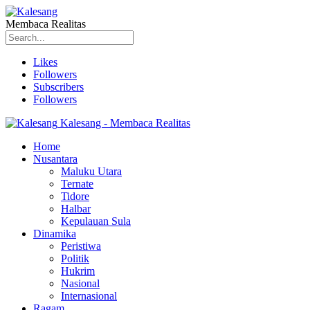
Membaca Realitas
Likes
Followers
Subscribers
Followers
Kalesang - Membaca Realitas
Home
Nusantara
Maluku Utara
Ternate
Tidore
Halbar
Kepulauan Sula
Dinamika
Peristiwa
Politik
Hukrim
Nasional
Internasional
Ragam