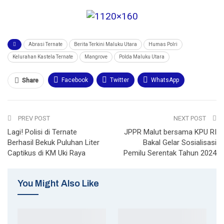
Abrasi Ternate
Berita Terkini Maluku Utara
Humas Polri
Kelurahan Kastela Ternate
Mangrove
Polda Maluku Utara
Facebook
Twitter
WhatsApp
Share
Email
Telegram
Print
PREV POST
NEXT POST
Lagi! Polisi di Ternate
JPPR Malut bersama KPU RI
Berhasil Bekuk Puluhan Liter
Bakal Gelar Sosialisasi
Captikus di KM Uki Raya
Pemilu Serentak Tahun 2024
You Might Also Like