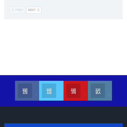
PREV
NEXT
Kalesang Info
Kalesang Media
Kalesang TV
Kalesangofficial
Join us on Facebook
Join us on Twitter
Join us on Youtube
Join us on Instagram