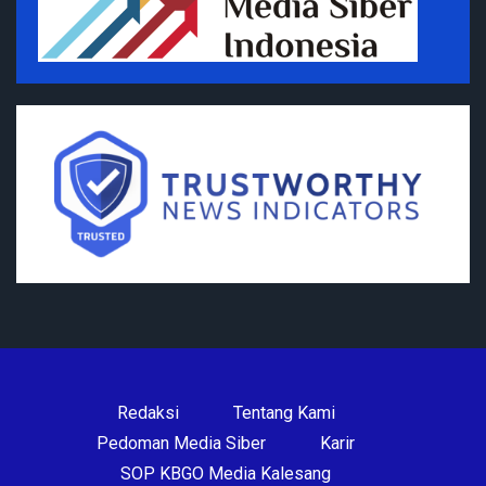
Redaksi
Tentang Kami
Pedoman Media Siber
Karir
SOP KBGO Media Kalesang