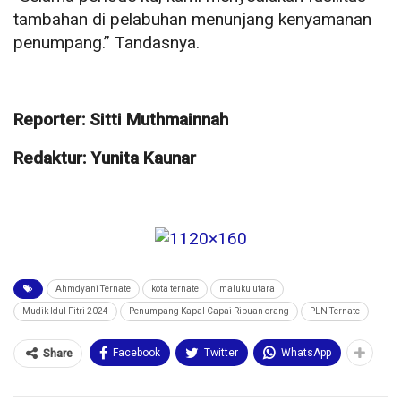
tambahan di pelabuhan menunjang kenyamanan
penumpang.” Tandasnya.
Reporter: Sitti Muthmainnah
Redaktur: Yunita Kaunar
Ahmdyani Ternate
kota ternate
maluku utara
Mudik Idul Fitri 2024
Penumpang Kapal Capai Ribuan orang
PLN Ternate
Facebook
Twitter
WhatsApp
Share