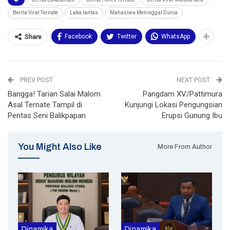
Berita Viral Ternate
Laka lantas
Mahasiwa Meninggal Dunia
Facebook
Twitter
WhatsApp
Share
PREV POST
NEXT POST
Bangga! Tarian Salai Malom
Pangdam XV/Pattimura
Asal Ternate Tampil di
Kunjungi Lokasi Pengungsian
Pentas Seni Balikpapan
Erupsi Gunung Ibu
You Might Also Like
More From Author
Dinamika
Dinamika